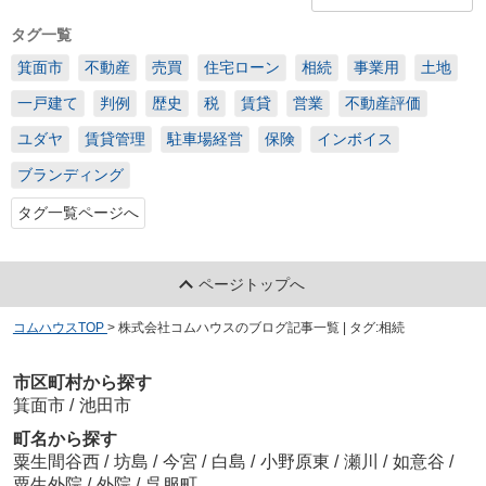
タグ一覧
箕面市
不動産
売買
住宅ローン
相続
事業用
土地
一戸建て
判例
歴史
税
賃貸
営業
不動産評価
ユダヤ
賃貸管理
駐車場経営
保険
インボイス
ブランディング
タグ一覧ページへ
ページトップへ
コムハウスTOP
>
株式会社コムハウスのブログ記事一覧 | タグ:相続
市区町村から探す
箕面市
/
池田市
町名から探す
粟生間谷西
/
坊島
/
今宮
/
白島
/
小野原東
/
瀬川
/
如意谷
/
粟生外院
/
外院
/
呉服町