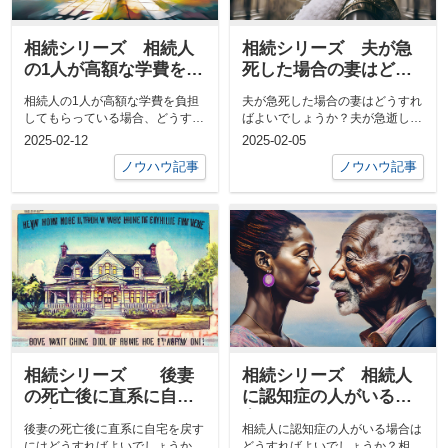
相続シリーズ 相続人
相続シリーズ 夫が急
の1人が高額な学費を負
死した場合の妻はどう
担してもらっている場
すればよいでしょう
相続人の1人が高額な学費を負担
夫が急死した場合の妻はどうすれ
合、どうすればよいで
か？
してもらっている場合、どうすれ
ばよいでしょうか？夫が急逝した
しょうか？
ばよいでしょうか？相続を巡るト
場合の相続と住居の問題について
2025-02-12
2025-02-05
ラブルの一...
突然の配偶...
ノウハウ記事
ノウハウ記事
相続シリーズ 後妻
相続シリーズ 相続人
の死亡後に直系に自宅
に認知症の人がいる場
を戻すにはどうすれば
合はどうすればよいで
後妻の死亡後に直系に自宅を戻す
相続人に認知症の人がいる場合は
よいでしょうか？
しょうか？
にはどうすればよいでしょうか？
どうすればよいでしょうか？相続