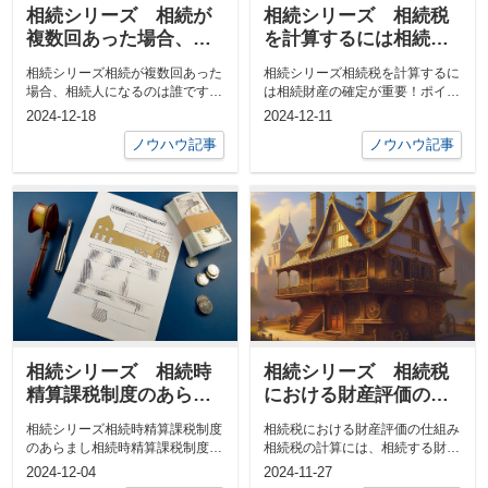
相続シリーズ 相続が
相続シリーズ 相続税
複数回あった場合、相
を計算するには相続財
続人になるのは誰です
産の確定が重要！ポイ
相続シリーズ相続が複数回あった
相続シリーズ相続税を計算するに
か？
ントと手順を解説
場合、相続人になるのは誰です
は相続財産の確定が重要！ポイン
か？私の母は三人姉妹の長女でし
トと手順を解説はじめに相続税の
2024-12-18
2024-12-11
たが、父と私...
申告を行う...
ノウハウ記事
ノウハウ記事
相続シリーズ 相続時
相続シリーズ 相続税
精算課税制度のあらま
における財産評価の仕
し
組み
相続シリーズ相続時精算課税制度
相続税における財産評価の仕組み
のあらまし相続時精算課税制度
相続税の計算には、相続する財産
は、贈与税と相続税を一体的に管
の正確な評価が必要です。国税庁
2024-12-04
2024-11-27
理する特例制...
は「財産評...