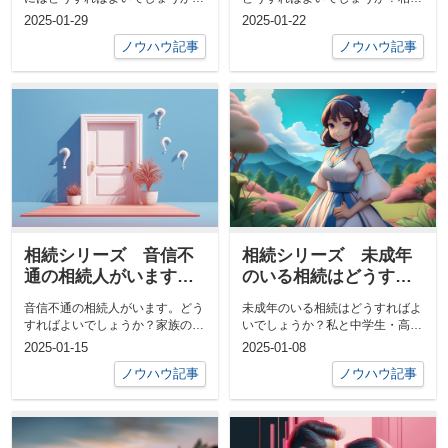
私には死別した前妻との間に長男
は家族にとって重要な問題です
2025-01-29
2025-01-22
がいますが...
が、認知症の...
ノウハウ記事
ノウハウ記事
相続シリーズ 音信不
相続シリーズ 未成年
通の相続人がいます。
のいる相続はどうすれ
どうすればよいでしょ
ばよいでしょうか？
音信不通の相続人がいます。どう
未成年のいる相続はどうすればよ
うか？
すればよいでしょうか？家族の中
いでしょうか？私と中学生・高校
で音信不通の相続人がいる場合、
生の娘二人を残して、夫が交通事
2025-01-15
2025-01-08
遺産相続手...
故で他界し...
ノウハウ記事
ノウハウ記事