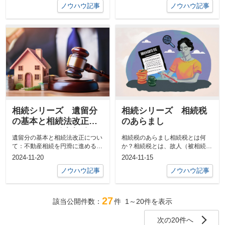
ノウハウ記事
ノウハウ記事
相続シリーズ 遺留分
相続シリーズ 相続税
の基本と相続法改正に
のあらまし
ついて：不動産相続を
遺留分の基本と相続法改正につい
相続税のあらまし相続税とは何
円滑に進めるために
て：不動産相続を円滑に進めるた
か？相続税とは、故人（被相続
めに1. 遺留分とは何か？遺留分と
人）から遺産を引き継いだ際に、
2024-11-20
2024-11-15
は、法...
その財産に課さ...
ノウハウ記事
ノウハウ記事
27
該当公開件数：
件
1～20
件を表示
次の20件へ