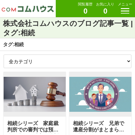
閲覧履歴
お気に入り
メニュー
0
0
株式会社コムハウスのブログ記事一覧 |
タグ:相続
タグ:相続
相続シリーズ 家庭裁
相続シリーズ 兄弟で
判所での審判では預貯
遺産分割がまとまらな