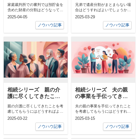
金を含めた財産の分割
い場合はどうすればよ
家庭裁判所での審判では預貯金を
兄弟で遺産分割がまとまらない場
はどうなっているので
いでしょうか？
含めた財産の分割はどうなってい
合はどうすればよいでしょうか？
しょうか？
るのでしょうか？相続時のトラブ
数年前に両親が亡くなり、遺産分
2025-04-05
2025-03-29
ルと家庭裁...
割を巡る話...
ノウハウ記事
ノウハウ記事
相続シリーズ 親の介
相続シリーズ 夫の親
護に尽くしてきたこと
の事業を手伝ってきた
を考慮してもらうには
ことを考慮してもらう
親の介護に尽くしてきたことを考
夫の親の事業を手伝ってきたこと
どうすればよいでしょ
にはどうすればよいで
慮してもらうにはどうすればよい
を考慮してもらうにはどうすれば
うか？
しょうか？
でしょうか？はじめに親の介護を
よいでしょうか？概要結婚後、夫
2025-03-22
2025-03-15
長年続けて...
とともに義...
ノウハウ記事
ノウハウ記事