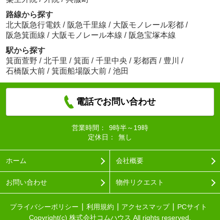
路線から探す
北大阪急行電鉄
/
阪急千里線
/
大阪モノレール彩都
/
阪急箕面線
/
大阪モノレール本線
/
阪急宝塚本線
駅から探す
箕面萱野
/
北千里
/
箕面
/
千里中央
/
彩都西
/
豊川
/
石橋阪大前
/
箕面船場阪大前
/
池田
電話でお問い合わせ
営業時間：
9時半～19時
定休日：
無し
ホーム
会社概要
お問い合わせ
物件リクエスト
プライバシーポリシー
利用規約
アクセスマップ
PCサイト
Copyright(c) 株式会社コムハウス All rights reserved.