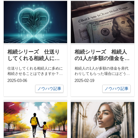
相続シリーズ 仕送り
相続シリーズ 相続人
してくれる相続人に多
の1人が多額の借金を肩
めに相続させることは
代わりしてもらった場
仕送りしてくれる相続人に多めに
相続人の1人が多額の借金を肩代
できますか？
合にはどうすればよい
相続させることはできますか？は
わりしてもらった場合にはどうす
でしょうか？
じめに「相続の際、日ごろ仕送り
ればよいでしょうか？兄弟間の相
2025-03-06
2025-02-19
をしてくれ...
続トラブル...
ノウハウ記事
ノウハウ記事