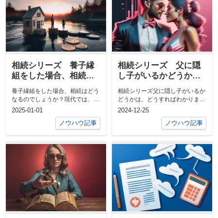
相続シリーズ 養子縁
相続シリーズ 父に隠
組をした場合、相続は
し子がいるかどうか
どうなるのでしょう
は、どうすればわかり
養子縁組をした場合、相続はどう
相続シリーズ父に隠し子がいるか
か？
ますか？
なるのでしょうか？現代では、
どうかは、どうすればわかります
様々な家族の形が増える中で、養
か？亡くなった父は女性関係が派
2025-01-01
2024-12-25
子縁組をする...
手だったこ...
ノウハウ記事
ノウハウ記事