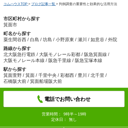
コムハウスTOP
>
ブログ記事一覧
>
判例調査の重要性と効果的な活用方法
市区町村から探す
箕面市
町名から探す
粟生間谷西
/
白島
/
坊島
/
小野原東
/
瀬川
/
如意谷
/
外院
路線から探す
北大阪急行電鉄
/
大阪モノレール彩都
/
阪急箕面線
/
大阪モノレール本線
/
阪急千里線
/
阪急宝塚本線
駅から探す
箕面萱野
/
箕面
/
千里中央
/
彩都西
/
豊川
/
北千里
/
石橋阪大前
/
箕面船場阪大前
電話でお問い合わせ
営業時間：
9時半～19時
定休日：
無し