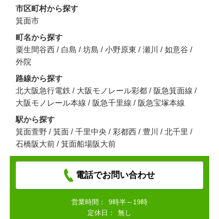
市区町村から探す
箕面市
町名から探す
粟生間谷西
/
白島
/
坊島
/
小野原東
/
瀬川
/
如意谷
/
外院
路線から探す
北大阪急行電鉄
/
大阪モノレール彩都
/
阪急箕面線
/
大阪モノレール本線
/
阪急千里線
/
阪急宝塚本線
駅から探す
箕面萱野
/
箕面
/
千里中央
/
彩都西
/
豊川
/
北千里
/
石橋阪大前
/
箕面船場阪大前
電話でお問い合わせ
営業時間：
9時半～19時
定休日：
無し