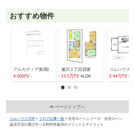
おすすめ物件
アルカディア第2駐車場
瀬川２丁目貸家
9,000円
/ -
13.5万円
/ 4LDK
5.94万円
/ 9.
ページトップへ
コムハウスTOP
>
ブログ記事一覧
>
住宅ローンシリーズ 住宅ローン
返済方法の選び方—元利均等返済のメリットとデメリット