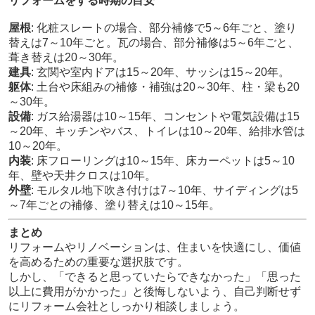
リフォームをする時期の目安
屋根
: 化粧スレートの場合、部分補修で5～6年ごと、塗り
替えは7～10年ごと。瓦の場合、部分補修は5～6年ごと、
葺き替えは20～30年。
建具
: 玄関や室内ドアは15～20年、サッシは15～20年。
躯体
: 土台や床組みの補修・補強は20～30年、柱・梁も20
～30年。
設備
: ガス給湯器は10～15年、コンセントや電気設備は15
～20年、キッチンやバス、トイレは10～20年、給排水管は
10～20年。
内装
: 床フローリングは10～15年、床カーペットは5～10
年、壁や天井クロスは10年。
外壁
: モルタル地下吹き付けは7～10年、サイディングは5
～7年ごとの補修、塗り替えは10～15年。
まとめ
リフォームやリノベーションは、住まいを快適にし、価値
を高めるための重要な選択肢です。
しかし、「できると思っていたらできなかった」「思った
以上に費用がかかった」と後悔しないよう、自己判断せず
にリフォーム会社としっかり相談しましょう。