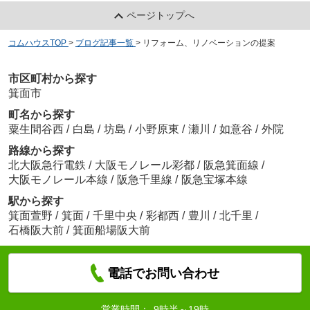
ページトップへ
コムハウスTOP
>
ブログ記事一覧
>
リフォーム、リノベーションの提案
市区町村から探す
箕面市
町名から探す
粟生間谷西
/
白島
/
坊島
/
小野原東
/
瀬川
/
如意谷
/
外院
路線から探す
北大阪急行電鉄
/
大阪モノレール彩都
/
阪急箕面線
/
大阪モノレール本線
/
阪急千里線
/
阪急宝塚本線
駅から探す
箕面萱野
/
箕面
/
千里中央
/
彩都西
/
豊川
/
北千里
/
石橋阪大前
/
箕面船場阪大前
電話でお問い合わせ
営業時間：
9時半～19時