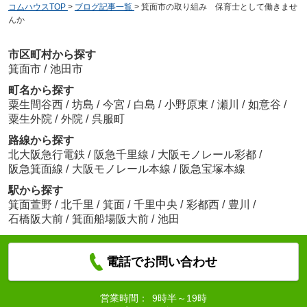
コムハウスTOP
>
ブログ記事一覧
>
箕面市の取り組み 保育士として働きませ
んか
市区町村から探す
箕面市
/
池田市
町名から探す
粟生間谷西
/
坊島
/
今宮
/
白島
/
小野原東
/
瀬川
/
如意谷
/
粟生外院
/
外院
/
呉服町
路線から探す
北大阪急行電鉄
/
阪急千里線
/
大阪モノレール彩都
/
阪急箕面線
/
大阪モノレール本線
/
阪急宝塚本線
駅から探す
箕面萱野
/
北千里
/
箕面
/
千里中央
/
彩都西
/
豊川
/
石橋阪大前
/
箕面船場阪大前
/
池田
電話でお問い合わせ
営業時間：
9時半～19時