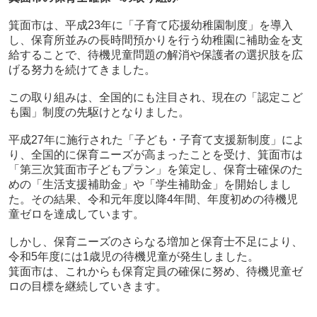
箕面市は、平成23年に「子育て応援幼稚園制度」を導入
し、保育所並みの長時間預かりを行う幼稚園に補助金を支
給することで、待機児童問題の解消や保護者の選択肢を広
げる努力を続けてきました。
この取り組みは、全国的にも注目され、現在の「認定こど
も園」制度の先駆けとなりました。
平成27年に施行された「子ども・子育て支援新制度」によ
り、全国的に保育ニーズが高まったことを受け、箕面市は
「第三次箕面市子どもプラン」を策定し、保育士確保のた
めの「生活支援補助金」や「学生補助金」を開始しまし
た。その結果、令和元年度以降4年間、年度初めの待機児
童ゼロを達成しています。
しかし、保育ニーズのさらなる増加と保育士不足により、
令和5年度には1歳児の待機児童が発生しました。
箕面市は、これからも保育定員の確保に努め、待機児童ゼ
ロの目標を継続していきます。