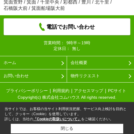
箕面萱野
/
箕面
/
千里中央
/
彩都西
/
豊川
/
北千里
/
石橋阪大前
/
箕面船場阪大前
電話でお問い合わせ
営業時間：
9時半～19時
定休日：
無し
ホーム
会社概要
お問い合わせ
物件リクエスト
プライバシーポリシー
利用規約
アクセスマップ
PCサイト
Copyright(c) 株式会社コムハウス All rights reserved.
当サイトでは、お客様の当サイト利用状況把握、サービス向上検討を目的と
して、クッキー（Cookie）を使用しています。
詳しくは、当社の
「Cookieの取扱いについて」
をご確認ください。
閉じる