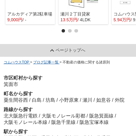
アルカディア第2駐車場
瀬川２丁目貸家
9,000円
/ -
13.5万円
/ 4LDK
5.94万円
/ 
ページトップへ
コムハウスTOP
>
ブログ記事一覧
>
不動産の価格に関する諸原則
市区町村から探す
箕面市
町名から探す
粟生間谷西
/
白島
/
坊島
/
小野原東
/
瀬川
/
如意谷
/
外院
路線から探す
北大阪急行電鉄
/
大阪モノレール彩都
/
阪急箕面線
/
大阪モノレール本線
/
阪急千里線
/
阪急宝塚本線
駅から探す