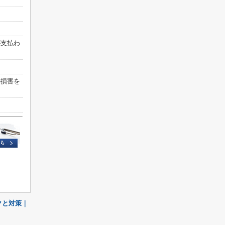
が支払わ
の損害を
クと対策｜