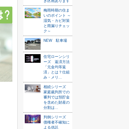
き区画あります
梅雨時期の住ま
いのポイント ～
湿気・カビ対策
と雨漏りチェッ
ク～
NEW 駐車場
住宅ローンシリ
ーズ 返済方法
「元金均等返
済」とは？仕組
み・メリ...
相続シリーズ
家庭裁判所での
審判では預貯金
を含めた財産の
分割は...
判例シリーズ
債権者不確知に
よる供託