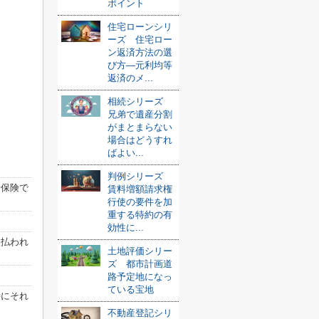
ポイント
住宅ローンシリ
ーズ 住宅ロー
ン返済方法の選
び方—元利均等
返済のメ...
相続シリーズ
兄弟で遺産分割
がまとまらない
場合はどうすれ
ばよい...
判例シリーズ
身保険で
賃料増額請求権
行使の要件を加
重する特約の有
効性に...
支払われ
土地評価シリー
ズ 都市計画道
路予定地になっ
ている宝地
時にそれ
不動産登記シリ