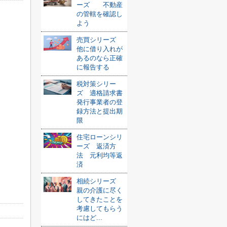
ーズ 不動産
の管轄を確認し
よう
売買シリーズ
他に借り入れが
あるのなら正確
に報告する
税対策シリー
ズ 適格請求書
発行事業者の登
録方法と提出期
限
住宅ローンシリ
ーズ 返済方
法 元利均等返
済
相続シリーズ
親の介護に尽く
してきたことを
考慮してもらう
にはど...