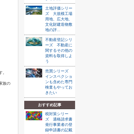
土地評価シリー
ズ 大規模工場
用地、広大地、
文化財建造物敷
地の評...
不動産登記シリ
ーズ 不動産に
関するその他の
資料を取得しよ
う
売買シリーズ
す。
インスペクショ
ンも含めた専門
家族の
検査もやってお
きたい
おすすめ記事
税対策シリー
ズ 適格請求書
発行事業者の登
録申請書の記載