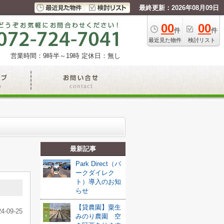
最終更新：2026年08月09日
00
00
件
件
最近見た物件
検討リスト
営業時間：9時半～19時
定休日：無し
最新記事
Park Direct（パ
ークダイレク
ト）導入のお知
らせ
【貸農園】粟生
24-09-25
みのり農園 空