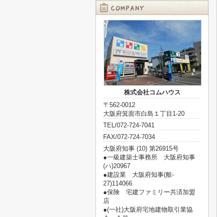
株式会社コムハウス
〒562-0012
大阪府箕面市白島１丁目1-20
TEL/072-724-7041
FAX/072-724-7034
大阪府知事 (10) 第26915号
●一級建築士事務所 大阪府知事
(ハ)20967
●建設業 大阪府知事(般‐
27)114066
●保険 宅建ファミリー共済加盟
店
●(一社)大阪府宅地建物取引業協