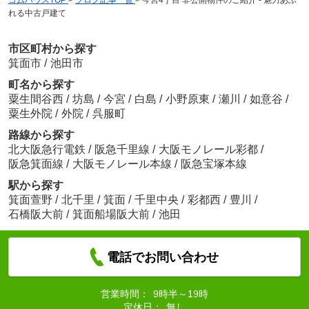
コムハウスTOP
>
ブログ記事一覧
>
今宮4丁目 非公開物件のご紹介 - 魅力あふ
れる中古戸建て
市区町村から探す
箕面市
/
池田市
町名から探す
粟生間谷西
/
坊島
/
今宮
/
白島
/
小野原東
/
瀬川
/
如意谷
/
粟生外院
/
外院
/
呉服町
路線から探す
北大阪急行電鉄
/
阪急千里線
/
大阪モノレール彩都
/
阪急箕面線
/
大阪モノレール本線
/
阪急宝塚本線
駅から探す
箕面萱野
/
北千里
/
箕面
/
千里中央
/
彩都西
/
豊川
/
石橋阪大前
/
箕面船場阪大前
/
池田
電話でお問い合わせ
営業時間：
9時半～19時
定休日：
無し