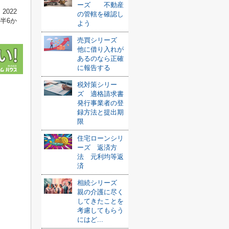
ーズ 不動産
022
の管轄を確認し
半6か
よう
売買シリーズ
他に借り入れが
あるのなら正確
に報告する
税対策シリー
ズ 適格請求書
発行事業者の登
録方法と提出期
限
住宅ローンシリ
ーズ 返済方
法 元利均等返
済
相続シリーズ
親の介護に尽く
してきたことを
考慮してもらう
にはど...