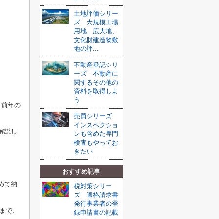
土地評価シリー
ズ 大規模工場
用地、広大地、
文化財建造物敷
地の評...
不動産登記シリ
ーズ 不動産に
関するその他の
資料を取得しよ
う
「前年の
売買シリーズ
インスペクショ
解説し
ンも含めた専門
検査もやってお
きたい
おすすめ記事
めて納
税対策シリー
ズ 適格請求書
発行事業者の登
日まで、
録申請書の記載