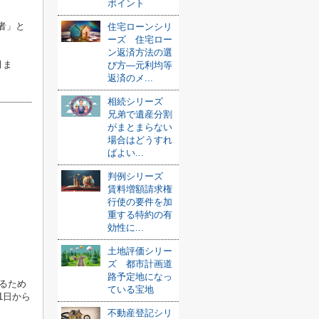
ポイント
者」と
住宅ローンシリ
ーズ 住宅ロー
ン返済方法の選
月ま
び方—元利均等
返済のメ...
相続シリーズ
兄弟で遺産分割
がまとまらない
場合はどうすれ
ばよい...
判例シリーズ
賃料増額請求権
行使の要件を加
重する特約の有
効性に...
土地評価シリー
ズ 都市計画道
路予定地になっ
るため
ている宝地
1日から
不動産登記シリ