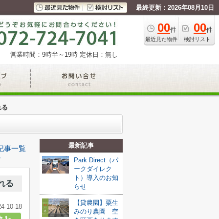
最終更新：2026年08月10日
00
00
件
件
最近見た物件
検討リスト
営業時間：9時半～19時
定休日：無し
れる
最新記事
記事一覧
≫
Park Direct（パ
ークダイレク
ト）導入のお知
れる
らせ
【貸農園】粟生
24-10-18
みのり農園 空