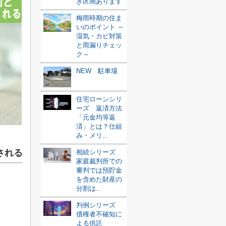
き区画あります
梅雨時期の住ま
いのポイント ～
湿気・カビ対策
と雨漏りチェッ
ク～
NEW 駐車場
住宅ローンシリ
ーズ 返済方法
「元金均等返
済」とは？仕組
み・メリ...
される
相続シリーズ
家庭裁判所での
審判では預貯金
を含めた財産の
分割は...
判例シリーズ
債権者不確知に
よる供託