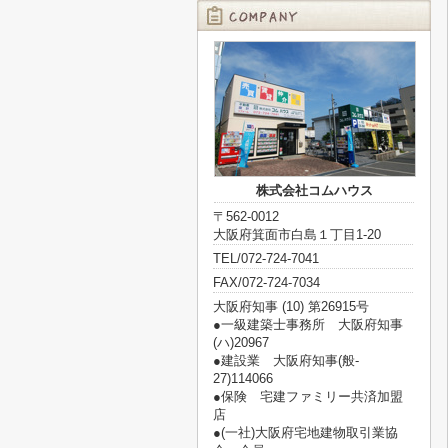
株式会社コムハウス
〒562-0012
大阪府箕面市白島１丁目1-20
TEL/072-724-7041
FAX/072-724-7034
大阪府知事 (10) 第26915号
●一級建築士事務所 大阪府知事
(ハ)20967
●建設業 大阪府知事(般‐
27)114066
●保険 宅建ファミリー共済加盟
店
●(一社)大阪府宅地建物取引業協