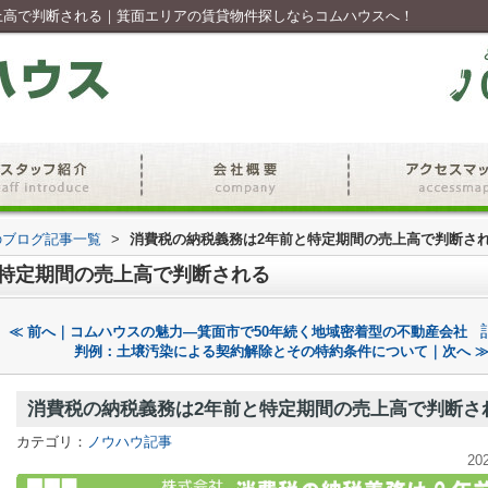
上高で判断される｜箕面エリアの賃貸物件探しならコムハウスへ！
のブログ記事一覧
>
消費税の納税義務は2年前と特定期間の売上高で判断さ
と特定期間の売上高で判断される
≪ 前へ｜コムハウスの魅力—箕面市で50年続く地域密着型の不動産会社
判例：土壌汚染による契約解除とその特約条件について｜次へ 
消費税の納税義務は2年前と特定期間の売上高で判断さ
カテゴリ：
ノウハウ記事
20