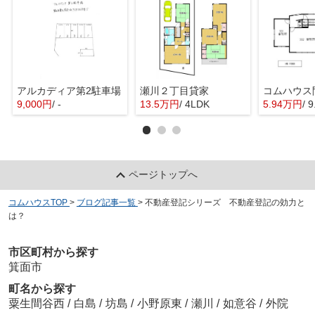
アルカディア第2駐車場
瀬川２丁目貸家
9,000円
/ -
13.5万円
/ 4LDK
5.94万円
/ 
ページトップへ
コムハウスTOP
>
ブログ記事一覧
>
不動産登記シリーズ 不動産登記の効力と
は？
市区町村から探す
箕面市
町名から探す
粟生間谷西
/
白島
/
坊島
/
小野原東
/
瀬川
/
如意谷
/
外院