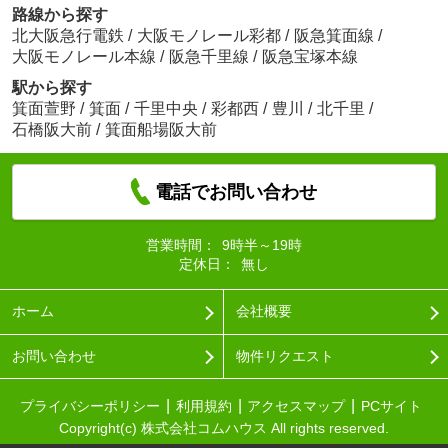
路線から探す
北大阪急行電鉄
/
大阪モノレール彩都
/
阪急箕面線
/
大阪モノレール本線
/
阪急千里線
/
阪急宝塚本線
駅から探す
箕面萱野
/
箕面
/
千里中央
/
彩都西
/
豊川
/
北千里
/
石橋阪大前
/
箕面船場阪大前
電話でお問い合わせ
営業時間：
9時半～19時
定休日：
無し
ホーム
会社概要
お問い合わせ
物件リクエスト
プライバシーポリシー
利用規約
アクセスマップ
PCサイト
Copyright(c) 株式会社コムハウス All rights reserved.