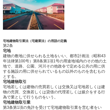
宅地建物取引業法（宅建業法）の用語の定義
第2条
宅地
建物の敷地に供せられる土地をいい、都市計画法（昭和43
年法律第100号）第8条第1項1号の用途地域内のその他の土
地で、道路、公園、河川その他政令で定める公共の用に供
する施設の用に供せられているもの以外のものを含むもの
とする。
宅地建物取引
宅地若しくは建物の売買若しくは交換又は宅地若しくは建
物の売買、交換若しくは貸借の代理若しくは媒介をする行
為で業として行うものをいう。
宅地建物取引業
第3条第1項の免許を受けて宅地建物取引業を営む者をい