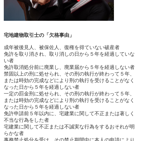
宅地建物取引士の「欠格事由」
成年被後見人、被保佐人、復権を得ていない破産者
免許を取り消され、取り消しの日から５年を経過していな
い者
免許取消処分前に廃業し、廃業届から５年を経過しない者
禁固以上の刑に処せられ、その刑の執行が終わって５年、
または時効の完成などにより刑の執行を受けることがなく
なった日から５年を経過しない者
一定の罰金刑に処せられ、その刑の執行が終わって５年、
または時効の完成などにより刑の執行を受けることがなく
なった日から５年を経過しない者
免許申請前５年以内に、宅建業に関して不正または著しく
不当な行為をした者
宅建業に関して不正または不誠実な行為をするおそれが明
らかな者
事務禁止処分を受け、その禁止期間中に本人の申請により