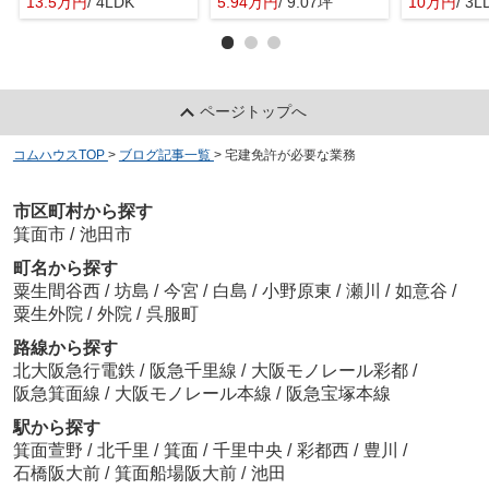
13.5万円
/ 4LDK
5.94万円
/ 9.07坪
10万円
/ 3L
ページトップへ
コムハウスTOP
>
ブログ記事一覧
>
宅建免許が必要な業務
市区町村から探す
箕面市
/
池田市
町名から探す
粟生間谷西
/
坊島
/
今宮
/
白島
/
小野原東
/
瀬川
/
如意谷
/
粟生外院
/
外院
/
呉服町
路線から探す
北大阪急行電鉄
/
阪急千里線
/
大阪モノレール彩都
/
阪急箕面線
/
大阪モノレール本線
/
阪急宝塚本線
駅から探す
箕面萱野
/
北千里
/
箕面
/
千里中央
/
彩都西
/
豊川
/
石橋阪大前
/
箕面船場阪大前
/
池田