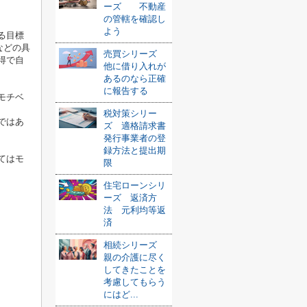
ーズ 不動産
の管轄を確認し
よう
る目標
などの具
売買シリーズ
得で自
他に借り入れが
あるのなら正確
に報告する
モチベ
税対策シリー
ではあ
ズ 適格請求書
発行事業者の登
録方法と提出期
てはモ
限
住宅ローンシリ
ーズ 返済方
法 元利均等返
済
相続シリーズ
親の介護に尽く
してきたことを
考慮してもらう
にはど...