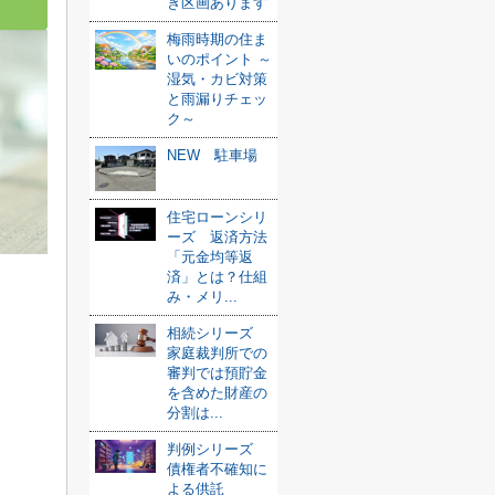
き区画あります
梅雨時期の住ま
いのポイント ～
湿気・カビ対策
と雨漏りチェッ
ク～
NEW 駐車場
住宅ローンシリ
ーズ 返済方法
「元金均等返
済」とは？仕組
み・メリ...
相続シリーズ
家庭裁判所での
審判では預貯金
を含めた財産の
分割は...
判例シリーズ
債権者不確知に
よる供託