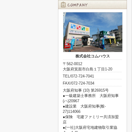
株式会社コムハウス
〒562-0012
大阪府箕面市白島１丁目1-20
TEL/072-724-7041
FAX/072-724-7034
大阪府知事 (10) 第26915号
●一級建築士事務所 大阪府知事
(ハ)20967
●建設業 大阪府知事(般‐
27)114066
●保険 宅建ファミリー共済加盟
店
●(一社)大阪府宅地建物取引業協