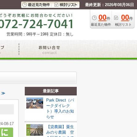
最終更新：2026年08月06日
00
00
件
件
最近見た物件
検討リスト
営業時間：9時半～19時
定休日：無し
最新記事
 ≫
Park Direct（パ
ークダイレク
ト）導入のお知
らせ
24-08-17
【貸農園】粟生
みのり農園 空