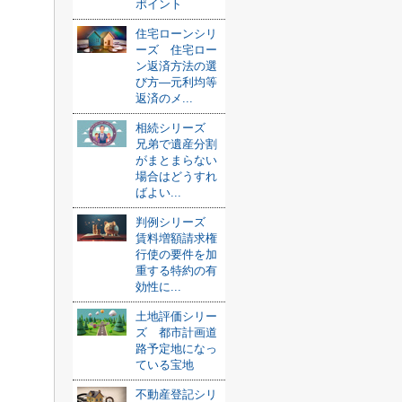
ポイント
住宅ローンシリ
ーズ 住宅ロー
ン返済方法の選
び方—元利均等
返済のメ...
相続シリーズ
兄弟で遺産分割
がまとまらない
場合はどうすれ
ばよい...
判例シリーズ
賃料増額請求権
行使の要件を加
重する特約の有
効性に...
土地評価シリー
ズ 都市計画道
路予定地になっ
ている宝地
不動産登記シリ