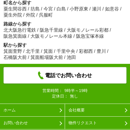
町名から探す
粟生間谷西
/
坊島
/
今宮
/
白島
/
小野原東
/
瀬川
/
如意谷
/
粟生外院
/
外院
/
呉服町
路線から探す
北大阪急行電鉄
/
阪急千里線
/
大阪モノレール彩都
/
阪急箕面線
/
大阪モノレール本線
/
阪急宝塚本線
駅から探す
箕面萱野
/
北千里
/
箕面
/
千里中央
/
彩都西
/
豊川
/
石橋阪大前
/
箕面船場阪大前
/
池田
電話でお問い合わせ
営業時間：
9時半～19時
定休日：
無し
ホーム
会社概要
お問い合わせ
物件リクエスト