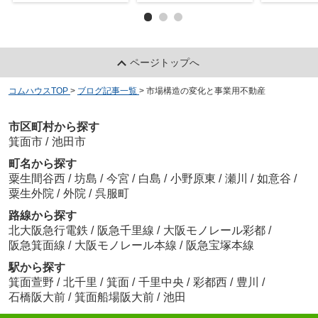
ページトップへ
コムハウスTOP
>
ブログ記事一覧
>
市場構造の変化と事業用不動産
市区町村から探す
箕面市
/
池田市
町名から探す
粟生間谷西
/
坊島
/
今宮
/
白島
/
小野原東
/
瀬川
/
如意谷
/
粟生外院
/
外院
/
呉服町
路線から探す
北大阪急行電鉄
/
阪急千里線
/
大阪モノレール彩都
/
阪急箕面線
/
大阪モノレール本線
/
阪急宝塚本線
駅から探す
箕面萱野
/
北千里
/
箕面
/
千里中央
/
彩都西
/
豊川
/
石橋阪大前
/
箕面船場阪大前
/
池田