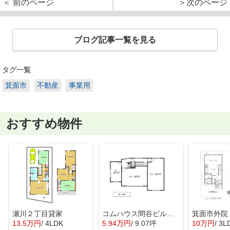
＜ 前のページ
＞次のページ
ブログ記事一覧を見る
タグ一覧
箕面市
不動産
事業用
おすすめ物件
瀬川２丁目貸家
コムハウス間谷ビル 3階
13.5万円
/ 4LDK
5.94万円
/ 9.07坪
10万円
/ 3L