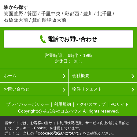
駅から探す
箕面萱野
/
箕面
/
千里中央
/
彩都西
/
豊川
/
北千里
/
石橋阪大前
/
箕面船場阪大前
電話でお問い合わせ
営業時間：
9時半～19時
定休日：
無し
ホーム
会社概要
お問い合わせ
物件リクエスト
プライバシーポリシー
利用規約
アクセスマップ
PCサイト
Copyright(c) 株式会社コムハウス All rights reserved.
当サイトでは、お客様の当サイト利用状況把握、サービス向上検討を目的と
して、クッキー（Cookie）を使用しています。
詳しくは、当社の
「Cookieの取扱いについて」
をご確認ください。