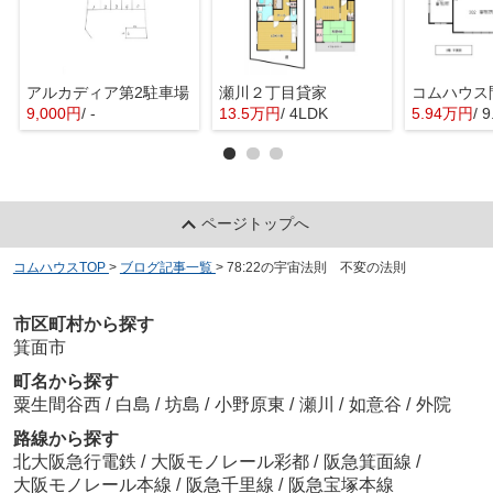
アルカディア第2駐車場
瀬川２丁目貸家
9,000円
/ -
13.5万円
/ 4LDK
5.94万円
/ 
ページトップへ
コムハウスTOP
>
ブログ記事一覧
>
78:22の宇宙法則 不変の法則
市区町村から探す
箕面市
町名から探す
粟生間谷西
/
白島
/
坊島
/
小野原東
/
瀬川
/
如意谷
/
外院
路線から探す
北大阪急行電鉄
/
大阪モノレール彩都
/
阪急箕面線
/
大阪モノレール本線
/
阪急千里線
/
阪急宝塚本線