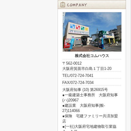
株式会社コムハウス
〒562-0012
大阪府箕面市白島１丁目1-20
TEL/072-724-7041
FAX/072-724-7034
大阪府知事 (10) 第26915号
●一級建築士事務所 大阪府知事
(ハ)20967
●建設業 大阪府知事(般‐
27)114066
●保険 宅建ファミリー共済加盟
店
●(一社)大阪府宅地建物取引業協