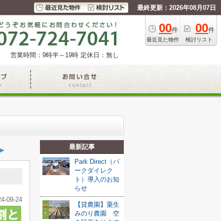
最終更新：2026年08月07日
00
00
件
件
最近見た物件
検討リスト
営業時間：9時半～19時
定休日：無し
最新記事
≫
Park Direct（パ
ークダイレク
ト）導入のお知
らせ
24-09-24
【貸農園】粟生
みのり農園 空