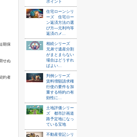
ポイント
住宅ローンシリ
ーズ 住宅ロー
ン返済方法の選
び方—元利均等
返済のメ...
相続シリーズ
短期保
兄弟で遺産分割
がまとまらない
場合はどうすれ
期せぬ
ばよい...
判例シリーズ
契約者
賃料増額請求権
行使の要件を加
重する特約の有
効性に...
土地評価シリー
ズ 都市計画道
路予定地になっ
ている宝地
不動産登記シリ