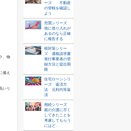
ーズ 不動産
の管轄を確認し
よう
売買シリーズ
他に借り入れが
あるのなら正確
に報告する
税対策シリー
ズ 適格請求書
ク、物
発行事業者の登
。
録方法と提出期
限
に備え
住宅ローンシリ
ーズ 返済方
高いリ
法 元利均等返
済
相続シリーズ
親の介護に尽く
してきたことを
考慮してもらう
にはど...