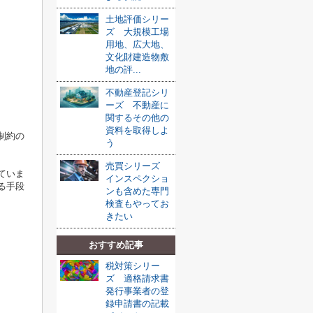
土地評価シリー
ズ 大規模工場
用地、広大地、
文化財建造物敷
地の評...
不動産登記シリ
ーズ 不動産に
関するその他の
資料を取得しよ
制約の
う
売買シリーズ
ていま
インスペクショ
る手段
ンも含めた専門
検査もやってお
きたい
おすすめ記事
税対策シリー
ズ 適格請求書
発行事業者の登
録申請書の記載