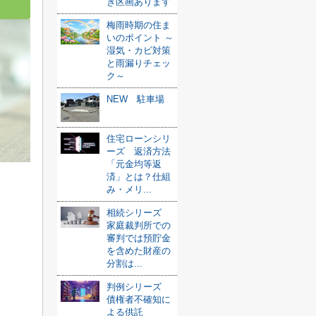
き区画あります
梅雨時期の住ま
いのポイント ～
湿気・カビ対策
と雨漏りチェッ
ク～
NEW 駐車場
住宅ローンシリ
ーズ 返済方法
「元金均等返
済」とは？仕組
み・メリ...
相続シリーズ
家庭裁判所での
審判では預貯金
を含めた財産の
分割は...
判例シリーズ
債権者不確知に
よる供託