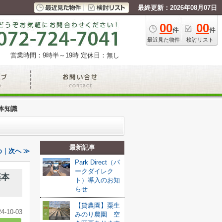
最終更新：2026年08月07日
00
00
件
件
最近見た物件
検討リスト
営業時間：9時半～19時
定休日：無し
本知識
最新記事
｜次へ ≫
Park Direct（パ
ークダイレク
基本
ト）導入のお知
らせ
【貸農園】粟生
24-10-03
みのり農園 空