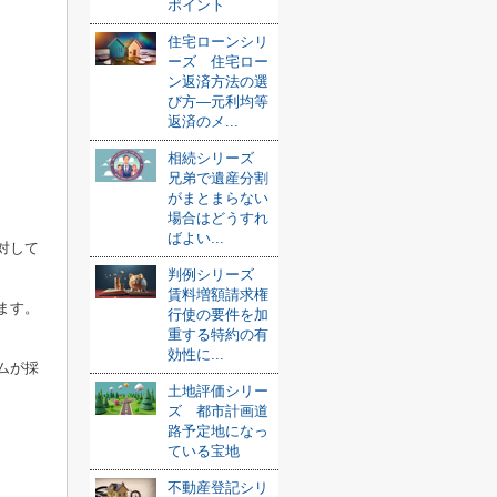
ポイント
住宅ローンシリ
ーズ 住宅ロー
ン返済方法の選
び方—元利均等
返済のメ...
相続シリーズ
兄弟で遺産分割
がまとまらない
場合はどうすれ
ばよい...
対して
判例シリーズ
賃料増額請求権
ます。
行使の要件を加
重する特約の有
効性に...
ムが採
土地評価シリー
ズ 都市計画道
路予定地になっ
ている宝地
不動産登記シリ