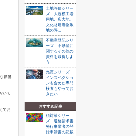
土地評価シリー
ズ 大規模工場
用地、広大地、
文化財建造物敷
地の評...
不動産登記シリ
ーズ 不動産に
関するその他の
資料を取得しよ
う
売買シリーズ
きな影響
インスペクショ
ンも含めた専門
検査もやってお
おいて
きたい
おすすめ記事
えてお
税対策シリー
ズ 適格請求書
発行事業者の登
録申請書の記載