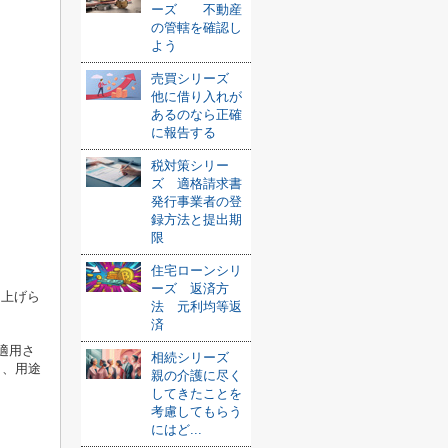
ーズ 不動産
の管轄を確認し
よう
売買シリーズ
他に借り入れが
あるのなら正確
に報告する
税対策シリー
ズ 適格請求書
発行事業者の登
録方法と提出期
限
住宅ローンシリ
ーズ 返済方
き上げら
法 元利均等返
済
適用さ
相続シリーズ
し、用途
親の介護に尽く
してきたことを
考慮してもらう
にはど...