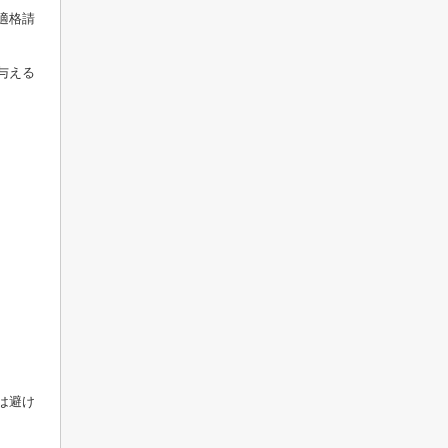
適格請
与える
は避け