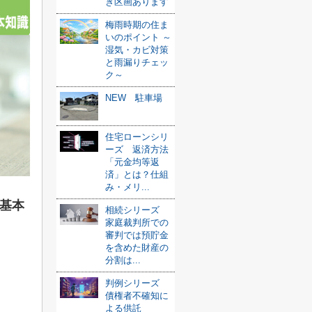
き区画あります
梅雨時期の住ま
いのポイント ～
湿気・カビ対策
と雨漏りチェッ
ク～
NEW 駐車場
住宅ローンシリ
ーズ 返済方法
「元金均等返
済」とは？仕組
み・メリ...
基本
相続シリーズ
家庭裁判所での
審判では預貯金
を含めた財産の
分割は...
判例シリーズ
債権者不確知に
よる供託