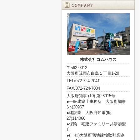
株式会社コムハウス
〒562-0012
大阪府箕面市白島１丁目1-20
TEL/072-724-7041
FAX/072-724-7034
大阪府知事 (10) 第26915号
●一級建築士事務所 大阪府知事
(ハ)20967
●建設業 大阪府知事(般‐
27)114066
●保険 宅建ファミリー共済加盟
店
●(一社)大阪府宅地建物取引業協