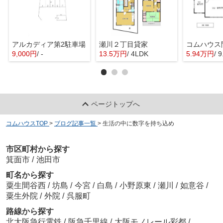
アルカディア第2駐車場
瀬川２丁目貸家
9,000円
/ -
13.5万円
/ 4LDK
5.94万円
/ 
ページトップへ
コムハウスTOP
>
ブログ記事一覧
>
生活の中に数字を持ち込め
市区町村から探す
箕面市
/
池田市
町名から探す
粟生間谷西
/
坊島
/
今宮
/
白島
/
小野原東
/
瀬川
/
如意谷
/
粟生外院
/
外院
/
呉服町
路線から探す
北大阪急行電鉄
/
阪急千里線
/
大阪モノレール彩都
/