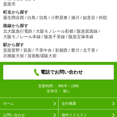
箕面市
町名から探す
粟生間谷西
/
白島
/
坊島
/
小野原東
/
瀬川
/
如意谷
/
外院
路線から探す
北大阪急行電鉄
/
大阪モノレール彩都
/
阪急箕面線
/
大阪モノレール本線
/
阪急千里線
/
阪急宝塚本線
駅から探す
箕面萱野
/
箕面
/
千里中央
/
彩都西
/
豊川
/
北千里
/
石橋阪大前
/
箕面船場阪大前
電話でお問い合わせ
営業時間：
9時半～19時
定休日：
無し
ホーム
会社概要
お問い合わせ
物件リクエスト