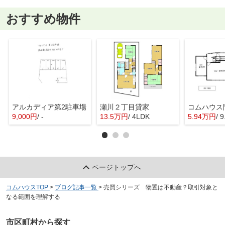
おすすめ物件
アルカディア第2駐車場
瀬川２丁目貸家
9,000円
/ -
13.5万円
/ 4LDK
5.94万円
/ 
ページトップへ
コムハウスTOP
>
ブログ記事一覧
>
売買シリーズ 物置は不動産？取引対象と
なる範囲を理解する
市区町村から探す