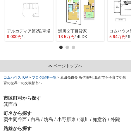
アルカディア第2駐車場
瀬川２丁目貸家
9,000円
/ -
13.5万円
/ 4LDK
5.94万円
/ 
ページトップへ
コムハウスTOP
>
ブログ記事一覧
>
原田亮市長 所信表明: 箕面市を子育てや教
育の世界一の文教都市へ
市区町村から探す
箕面市
町名から探す
粟生間谷西
/
白島
/
坊島
/
小野原東
/
瀬川
/
如意谷
/
外院
路線から探す