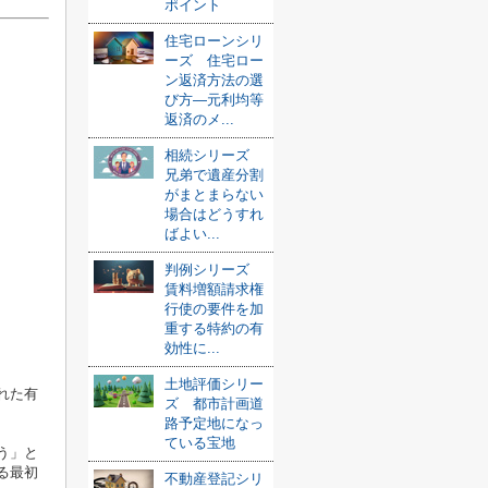
ポイント
住宅ローンシリ
ーズ 住宅ロー
ン返済方法の選
び方—元利均等
返済のメ...
相続シリーズ
兄弟で遺産分割
がまとまらない
場合はどうすれ
ばよい...
判例シリーズ
賃料増額請求権
行使の要件を加
重する特約の有
効性に...
土地評価シリー
れた有
ズ 都市計画道
路予定地になっ
ている宝地
う」と
る最初
不動産登記シリ