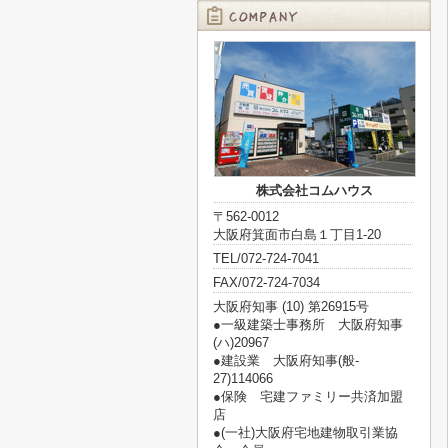
株式会社コムハウス
〒562-0012
大阪府箕面市白島１丁目1-20
TEL/072-724-7041
FAX/072-724-7034
大阪府知事 (10) 第26915号
●一級建築士事務所 大阪府知事
(ハ)20967
●建設業 大阪府知事(般‐
27)114066
●保険 宅建ファミリー共済加盟
店
●(一社)大阪府宅地建物取引業協