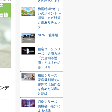
き区画あります
梅雨時期の住ま
いのポイント ～
湿気・カビ対策
と雨漏りチェッ
ク～
NEW 駐車場
住宅ローンシリ
ーズ 返済方法
「元金均等返
済」とは？仕組
み・メリ...
相続シリーズ
家庭裁判所での
審判では預貯金
ンデ
を含めた財産の
分割は...
判例シリーズ
債権者不確知に
よる供託