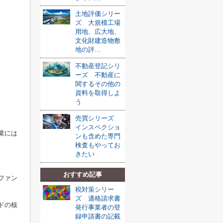
土地評価シリー
ズ 大規模工場
用地、広大地、
文化財建造物敷
地の評...
不動産登記シリ
ーズ 不動産に
関するその他の
資料を取得しよ
う
売買シリーズ
インスペクショ
業には
ンも含めた専門
検査もやってお
きたい
おすすめ記事
ファン
税対策シリー
ズ 適格請求書
ドの核
発行事業者の登
録申請書の記載