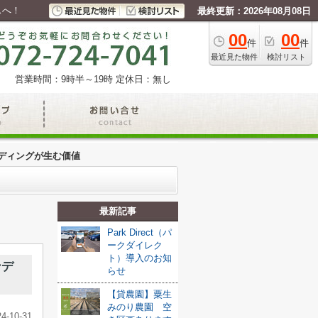
スへ！
最終更新：2026年08月08日
00
00
件
件
最近見た物件
検討リスト
営業時間：9時半～19時
定休日：無し
ディングが生む価値
最新記事
Park Direct（パ
ークダイレク
ト）導入のお知
ンデ
らせ
【貸農園】粟生
みのり農園 空
24-10-31