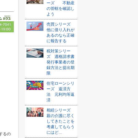
ーズ 不動産
の管轄を確認し
よう
売買シリーズ
他に借り入れが
あるのなら正確
に報告する
税対策シリー
ズ 適格請求書
発行事業者の登
録方法と提出期
限
住宅ローンシリ
ーズ 返済方
法 元利均等返
済
相続シリーズ
親の介護に尽く
してきたことを
考慮してもらう
にはど...
するの