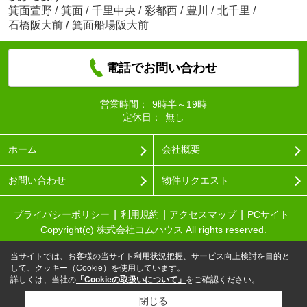
箕面萱野
/
箕面
/
千里中央
/
彩都西
/
豊川
/
北千里
/
石橋阪大前
/
箕面船場阪大前
電話でお問い合わせ
営業時間：
9時半～19時
定休日：
無し
ホーム
会社概要
お問い合わせ
物件リクエスト
プライバシーポリシー
利用規約
アクセスマップ
PCサイト
Copyright(c) 株式会社コムハウス All rights reserved.
当サイトでは、お客様の当サイト利用状況把握、サービス向上検討を目的と
して、クッキー（Cookie）を使用しています。
詳しくは、当社の
「Cookieの取扱いについて」
をご確認ください。
閉じる