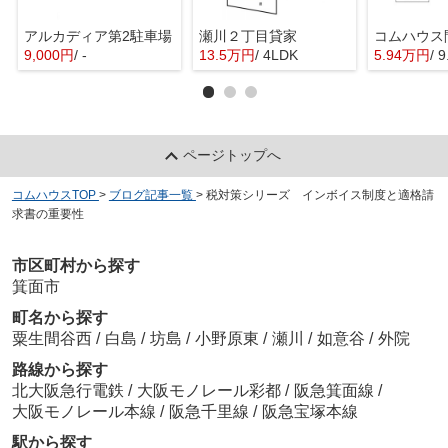
アルカディア第2駐車場
瀬川２丁目貸家
9,000円
/ -
13.5万円
/ 4LDK
5.94万円
/ 
ページトップへ
コムハウスTOP
>
ブログ記事一覧
>
税対策シリーズ インボイス制度と適格請
求書の重要性
市区町村から探す
箕面市
町名から探す
粟生間谷西
/
白島
/
坊島
/
小野原東
/
瀬川
/
如意谷
/
外院
路線から探す
北大阪急行電鉄
/
大阪モノレール彩都
/
阪急箕面線
/
大阪モノレール本線
/
阪急千里線
/
阪急宝塚本線
駅から探す