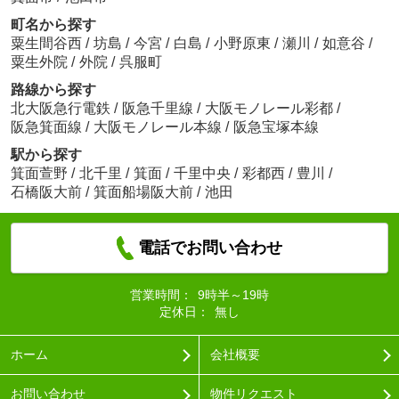
町名から探す
粟生間谷西
/
坊島
/
今宮
/
白島
/
小野原東
/
瀬川
/
如意谷
/
粟生外院
/
外院
/
呉服町
路線から探す
北大阪急行電鉄
/
阪急千里線
/
大阪モノレール彩都
/
阪急箕面線
/
大阪モノレール本線
/
阪急宝塚本線
駅から探す
箕面萱野
/
北千里
/
箕面
/
千里中央
/
彩都西
/
豊川
/
石橋阪大前
/
箕面船場阪大前
/
池田
電話でお問い合わせ
営業時間：
9時半～19時
定休日：
無し
ホーム
会社概要
お問い合わせ
物件リクエスト