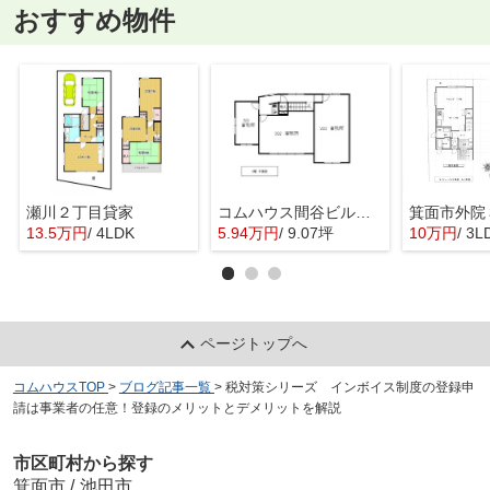
おすすめ物件
瀬川２丁目貸家
コムハウス間谷ビル 3階
13.5万円
/ 4LDK
5.94万円
/ 9.07坪
10万円
/ 3L
ページトップへ
コムハウスTOP
>
ブログ記事一覧
>
税対策シリーズ インボイス制度の登録申
請は事業者の任意！登録のメリットとデメリットを解説
市区町村から探す
箕面市
/
池田市