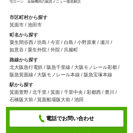
宅ローン 金融機関の融資メニュー徹底解説
市区町村から探す
箕面市
/
池田市
町名から探す
粟生間谷西
/
坊島
/
今宮
/
白島
/
小野原東
/
瀬川
/
如意谷
/
粟生外院
/
外院
/
呉服町
路線から探す
北大阪急行電鉄
/
阪急千里線
/
大阪モノレール彩都
/
阪急箕面線
/
大阪モノレール本線
/
阪急宝塚本線
駅から探す
箕面萱野
/
北千里
/
箕面
/
千里中央
/
彩都西
/
豊川
/
石橋阪大前
/
箕面船場阪大前
/
池田
電話でお問い合わせ