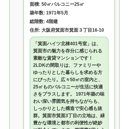
面積: 50㎡バルコニー25㎡
築年数: 1971年5月
総階数: 4階建
住所: 大阪府箕面市箕面３丁目16-10
「箕面ハイツ北棟401号室」は、
箕面市の魅力を存分に感じられる
素敵な賃貸マンションです！
2LDKの間取りは、ファミリーや
ゆったりとした暮らしを求める方
にぴったり。広々50㎡の室内と、
25㎡ものバルコニーが生活に快適
さをプラスします。 1971年築の味
わい深い雰囲気を持ちながらも、
しっかりとした構造で安心感も抜
群。箕面市箕面3丁目の立地は、緑
豊かな環境と都市の利便性が絶妙