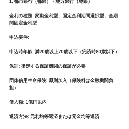
1. 都市銀行（都銀）・地方銀行（地銀）
金利の種類
: 変動金利型、固定金利期間選択型、全期
間固定金利型
申込要件
:
申込時年齢: 満20歳以上70歳以下（完済時80歳以下）
保証: 指定する保証機関の保証が必要
団体信用生命保険: 原則加入（保険料は金融機関負
担）
借入額
: 1億円以内
返済方法
: 元利均等返済または元金均等返済