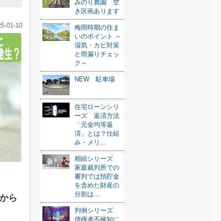
みのり農園 空
き区画あります
25-01-10
梅雨時期の住ま
いのポイント ～
湿気・カビ対策
と雨漏りチェッ
ク～
NEW 駐車場
住宅ローンシリ
ーズ 返済方法
「元金均等返
済」とは？仕組
み・メリ...
相続シリーズ
家庭裁判所での
審判では預貯金
を含めた財産の
分割は...
つから
判例シリーズ
債権者不確知に