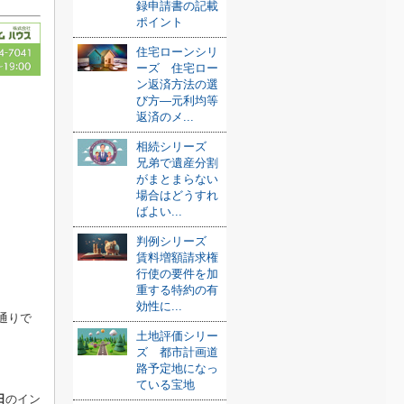
録申請書の記載
ポイント
住宅ローンシリ
ーズ 住宅ロー
ン返済方法の選
び方—元利均等
返済のメ...
相続シリーズ
兄弟で遺産分割
がまとまらない
場合はどうすれ
ばよい...
判例シリーズ
賃料増額請求権
行使の要件を加
重する特約の有
効性に...
通りで
土地評価シリー
ズ 都市計画道
路予定地になっ
ている宝地
日
のイン