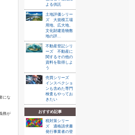
よる供託
土地評価シリー
ズ 大規模工場
用地、広大地、
文化財建造物敷
地の評...
不動産登記シリ
ーズ 不動産に
関するその他の
資料を取得しよ
う
売買シリーズ
インスペクショ
ンも含めた専門
検査もやってお
者にな
きたい
おすすめ記事
義務が
税対策シリー
ズ 適格請求書
発行事業者の登