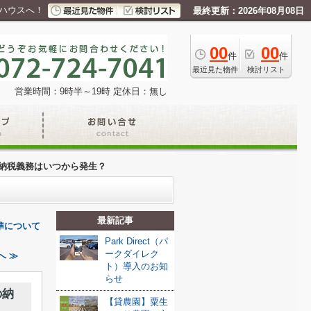
ハウスへ！
最終更新：2026年08月08日
00
00
件
件
最近見た物件
検討リスト
営業時間：9時半～19時
定休日：無し
の納税義務はいつから発生？
最新記事
準について
Park Direct（パ
ークダイレク
へ ≫
ト）導入のお知
らせ
の納
【貸農園】粟生