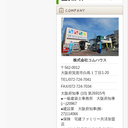
株式会社コムハウス
〒562-0012
大阪府箕面市白島１丁目1-20
TEL/072-724-7041
FAX/072-724-7034
大阪府知事 (10) 第26915号
●一級建築士事務所 大阪府知事
(ハ)20967
●建設業 大阪府知事(般‐
27)114066
●保険 宅建ファミリー共済加盟
店