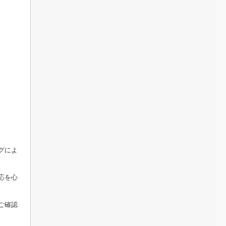
グによ
応を心
ご確認