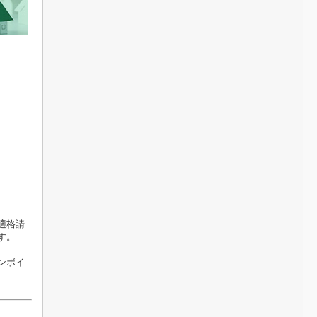
適格請
す。
ンボイ