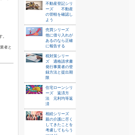
不動産登記シリ
ーズ 不動産
の管轄を確認し
よう
売買シリーズ
他に借り入れが
す。
あるのなら正確
に報告する
事業者と
税対策シリー
ズ 適格請求書
発行事業者の登
録方法と提出期
限
住宅ローンシリ
ーズ 返済方
法 元利均等返
済
相続シリーズ
親の介護に尽く
してきたことを
考慮してもらう