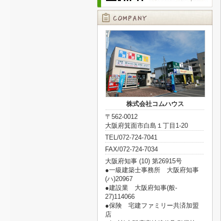
株式会社コムハウス
〒562-0012
大阪府箕面市白島１丁目1-20
TEL/072-724-7041
FAX/072-724-7034
大阪府知事 (10) 第26915号
●一級建築士事務所 大阪府知事
(ハ)20967
●建設業 大阪府知事(般‐
27)114066
●保険 宅建ファミリー共済加盟
店