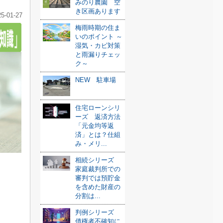
みのり農園 空
き区画あります
25-01-27
梅雨時期の住ま
いのポイント ～
湿気・カビ対策
と雨漏りチェッ
ク～
NEW 駐車場
住宅ローンシリ
ーズ 返済方法
「元金均等返
済」とは？仕組
み・メリ...
相続シリーズ
家庭裁判所での
審判では預貯金
を含めた財産の
分割は...
判例シリーズ
債権者不確知に