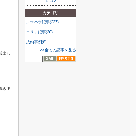
にはど...
カテゴリ
ノウハウ記事(237)
エリア記事(36)
成約事例(8)
>>全ての記事を見る
算出し
XML
RSS2.0
導きま