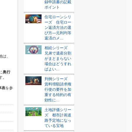
録申請書の記載
ポイント
住宅ローンシリ
ーズ 住宅ロー
ン返済方法の選
び方—元利均等
返済のメ...
相続シリーズ
兄弟で遺産分割
地は、
がまとまらない
場合はどうすれ
ばよい...
に
奥行
す。
判例シリーズ
賃料増額請求権
率表
を参
行使の要件を加
重する特約の有
効性に...
土地評価シリー
ズ 都市計画道
路予定地になっ
ている宝地