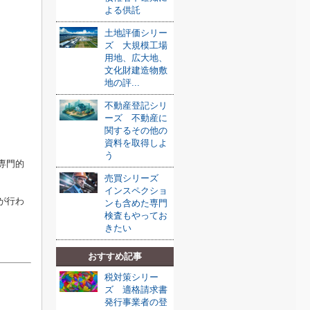
よる供託
土地評価シリー
ズ 大規模工場
用地、広大地、
文化財建造物敷
地の評...
不動産登記シリ
ーズ 不動産に
関するその他の
資料を取得しよ
う
専門的
売買シリーズ
インスペクショ
が行わ
ンも含めた専門
検査もやってお
きたい
おすすめ記事
税対策シリー
ズ 適格請求書
発行事業者の登