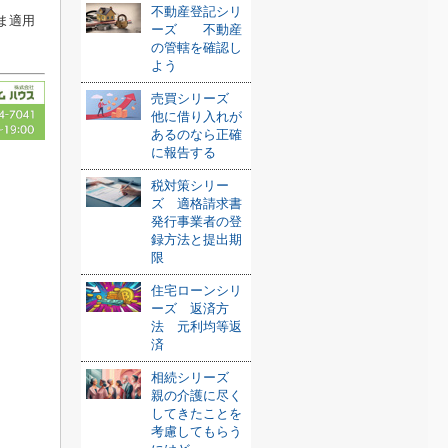
不動産登記シリ
ま適用
ーズ 不動産
の管轄を確認し
よう
売買シリーズ
他に借り入れが
あるのなら正確
に報告する
税対策シリー
ズ 適格請求書
発行事業者の登
録方法と提出期
限
住宅ローンシリ
ーズ 返済方
法 元利均等返
済
相続シリーズ
親の介護に尽く
してきたことを
考慮してもらう