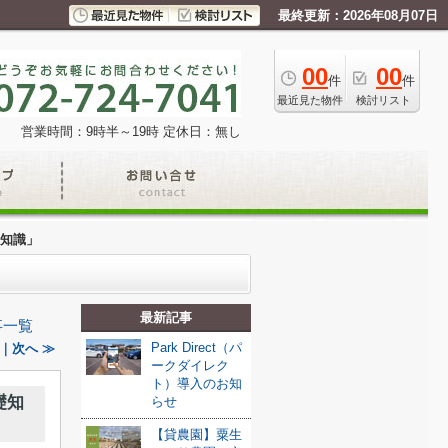
最終更新：2026年08月07日
00
00
件
件
最近見た物件
検討リスト
営業時間：9時半～19時
定休日：無し
知識」
最新記事
事一覧
Park Direct（パ
｜次へ ≫
ークダイレク
ト）導入のお知
礎知
らせ
【貸農園】粟生