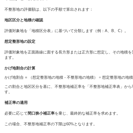
不整形地の評価額は、以下の手順で算出されます：
地区区分と地積の確認
評価対象地を「地積区分表」に基づいて分類します（例：A、B、C）。
想定整形地の設定
評価対象地を正面路線に面する長方形または正方形に想定し、その地積を
ます。
かげ地割合の計算
この割合と地区区分を基に、不整形地補正率を「不整形地補正率表」から
す。
補正率の適用
必要に応じて
間口狭小補正率
を乗じ、最終的な補正率を求めます。
この場合、不整形地補正率の下限は60%となります。