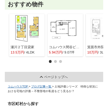
おすすめ物件
瀬川２丁目貸家
コムハウス間谷ビル 3階
13.5万円
/ 4LDK
5.94万円
/ 9.07坪
10万円
/ 3LD
ページトップへ
コムハウスTOP
>
ブログ記事一覧
>
土地評価シリーズ 特殊な状況に
おける宅地の評価 – 不整形地や私道をどう見るか？
市区町村から探す