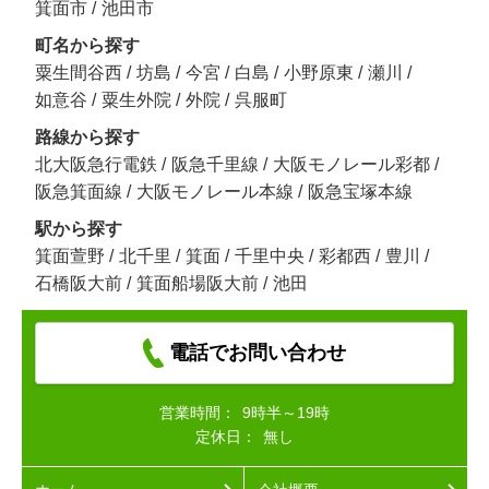
箕面市
/
池田市
町名から探す
粟生間谷西
/
坊島
/
今宮
/
白島
/
小野原東
/
瀬川
/
如意谷
/
粟生外院
/
外院
/
呉服町
路線から探す
北大阪急行電鉄
/
阪急千里線
/
大阪モノレール彩都
/
阪急箕面線
/
大阪モノレール本線
/
阪急宝塚本線
駅から探す
箕面萱野
/
北千里
/
箕面
/
千里中央
/
彩都西
/
豊川
/
石橋阪大前
/
箕面船場阪大前
/
池田
電話でお問い合わせ
営業時間：
9時半～19時
定休日：
無し