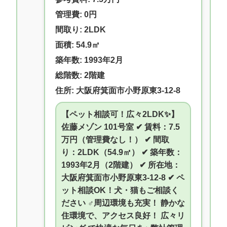
管理費: 0円
間取り: 2LDK
面積: 54.9㎡
築年数: 1993年2月
総階数: 2階建
住所: 大阪府箕面市小野原東3-12-8
【ペット相談可！広々2LDK✨】
佐藤メゾン 101号室 ✔ 賃料：7.5
万円（管理費なし！） ✔ 間取
り：2LDK（54.9㎡） ✔ 築年数：
1993年2月（2階建） ✔ 所在地：
大阪府箕面市小野原東3-12-8 ✔ ペ
ット相談OK！犬・猫もご相談く
ださい ‍♂️周辺環境も充実！ 静かな
住環境で、アクセス良好！ 広々リ