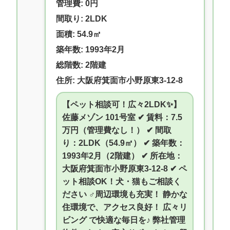
管理費: 0円
間取り: 2LDK
面積: 54.9㎡
築年数: 1993年2月
総階数: 2階建
住所: 大阪府箕面市小野原東3-12-8
【ペット相談可！広々2LDK✨】
佐藤メゾン 101号室 ✔ 賃料：7.5
万円（管理費なし！） ✔ 間取
り：2LDK（54.9㎡） ✔ 築年数：
1993年2月（2階建） ✔ 所在地：
大阪府箕面市小野原東3-12-8 ✔ ペ
ット相談OK！犬・猫もご相談く
ださい ‍♂️周辺環境も充実！ 静かな
住環境で、アクセス良好！ 広々リ
ビング で快適な毎日を♪ 弊社管理