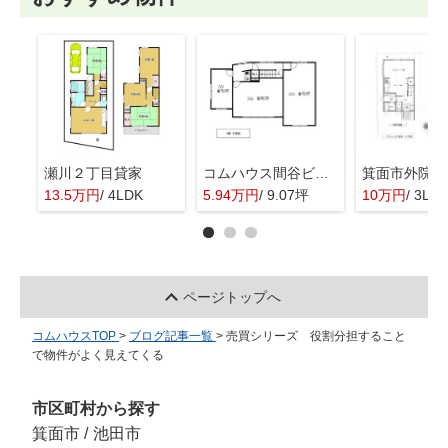
瀬川２丁目貸家
コムハウス間谷ビル 3階
13.5万円
/ 4LDK
5.94万円
/ 9.07坪
10万円
/ 3LD
ページトップへ
コムハウスTOP
>
ブログ記事一覧
>
売買シリーズ 役割分担すること
で物件がよく見えてくる
市区町村から探す
箕面市
/
池田市