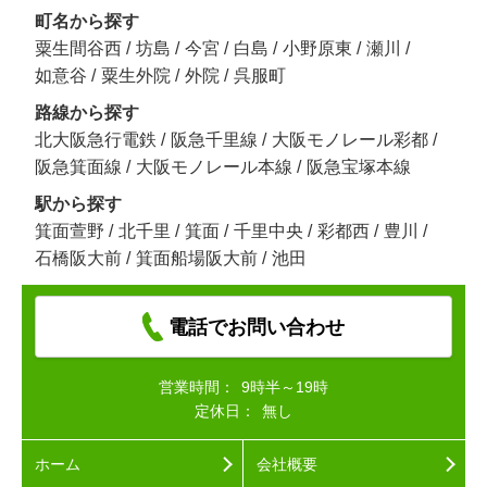
町名から探す
粟生間谷西
/
坊島
/
今宮
/
白島
/
小野原東
/
瀬川
/
如意谷
/
粟生外院
/
外院
/
呉服町
路線から探す
北大阪急行電鉄
/
阪急千里線
/
大阪モノレール彩都
/
阪急箕面線
/
大阪モノレール本線
/
阪急宝塚本線
駅から探す
箕面萱野
/
北千里
/
箕面
/
千里中央
/
彩都西
/
豊川
/
石橋阪大前
/
箕面船場阪大前
/
池田
電話でお問い合わせ
営業時間：
9時半～19時
定休日：
無し
ホーム
会社概要