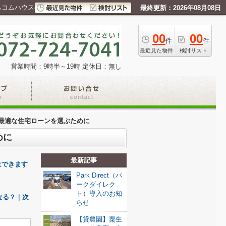
らコムハウスへ！
最終更新：2026年08月08日
00
00
件
件
最近見た物件
検討リスト
営業時間：9時半～19時
定休日：無し
最適な住宅ローンを選ぶために
めに
最新記事
はできます
Park Direct（パ
ークダイレク
ト）導入のお知
なる？｜次
らせ
【貸農園】粟生