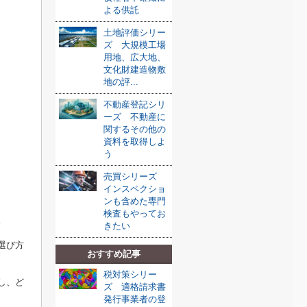
よる供託
土地評価シリー
ズ 大規模工場
用地、広大地、
文化財建造物敷
地の評...
不動産登記シリ
ーズ 不動産に
関するその他の
資料を取得しよ
う
売買シリーズ
インスペクショ
ンも含めた専門
検査もやってお
。
きたい
選び方
おすすめ記事
税対策シリー
し、ど
ズ 適格請求書
発行事業者の登