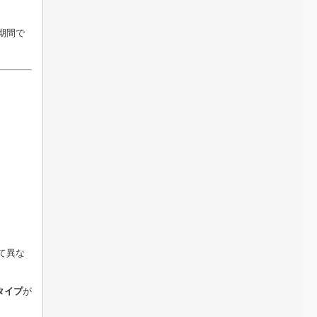
期間で
て異な
タイプ
が