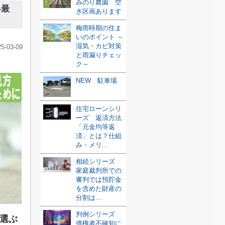
みのり農園 空
—最
き区画あります
梅雨時期の住ま
いのポイント ～
湿気・カビ対策
25-03-09
と雨漏りチェッ
ク～
NEW 駐車場
住宅ローンシリ
ーズ 返済方法
「元金均等返
済」とは？仕組
み・メリ...
相続シリーズ
家庭裁判所での
審判では預貯金
を含めた財産の
分割は...
判例シリーズ
選ぶ
債権者不確知に