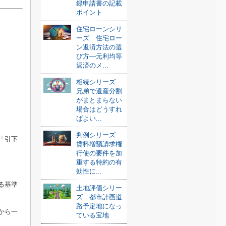
録申請書の記載
ポイント
住宅ローンシリ
ーズ 住宅ロー
ン返済方法の選
び方—元利均等
返済のメ...
相続シリーズ
兄弟で遺産分割
がまとまらない
場合はどうすれ
ばよい...
判例シリーズ
「引下
賃料増額請求権
行使の要件を加
重する特約の有
効性に...
る基準
土地評価シリー
ズ 都市計画道
路予定地になっ
から一
ている宝地