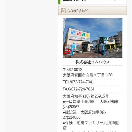
株式会社コムハウス
〒562-0012
大阪府箕面市白島１丁目1-20
TEL/072-724-7041
FAX/072-724-7034
大阪府知事 (10) 第26915号
●一級建築士事務所 大阪府知事
(ハ)20967
●建設業 大阪府知事(般‐
27)114066
●保険 宅建ファミリー共済加盟
店