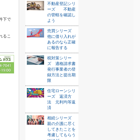
不動産登記シリ
ーズ 不動産
の管轄を確認し
件下で
よう
売買シリーズ
れるこ
他に借り入れが
あるのなら正確
に報告する
税対策シリー
ズ 適格請求書
発行事業者の登
録方法と提出期
限
住宅ローンシリ
ーズ 返済方
法 元利均等返
済
相続シリーズ
親の介護に尽く
してきたことを
考慮してもらう