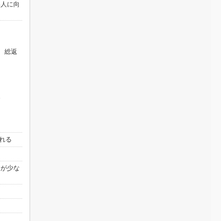
い人に向
、総返
。
される
クが少な