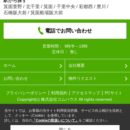
駅から探す
箕面萱野
/
北千里
/
箕面
/
千里中央
/
彩都西
/
豊川
/
石橋阪大前
/
箕面船場阪大前
電話でお問い合わせ
営業時間：
9時半～19時
定休日：
無し
ホーム
会社概要
お問い合わせ
物件リクエスト
プライバシーポリシー
利用規約
アクセスマップ
PCサイト
Copyright(c) 株式会社コムハウス All rights reserved.
当サイトでは、お客様の当サイト利用状況把握、サービス向上検討を目的と
して、クッキー（Cookie）を使用しています。
詳しくは、当社の
「Cookieの取扱いについて」
をご確認ください。
閉じる