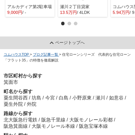
アルカディア第2駐車場
瀬川２丁目貸家
9,000円
/ -
13.5万円
/ 4LDK
5.94万円
/ 
ページトップへ
コムハウスTOP
>
ブログ記事一覧
>
住宅ローンシリーズ 代表的な住宅ローン
「フラット35」の特徴を徹底解説
市区町村から探す
箕面市
町名から探す
粟生間谷西
/
坊島
/
今宮
/
白島
/
小野原東
/
瀬川
/
如意谷
/
粟生外院
/
外院
路線から探す
北大阪急行電鉄
/
阪急千里線
/
大阪モノレール彩都
/
阪急箕面線
/
大阪モノレール本線
/
阪急宝塚本線