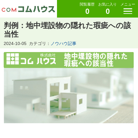
閲覧履歴
お気に入り
メニュー
0
0
判例：地中埋設物の隠れた瑕疵への該
当性
2024-10-05
カテゴリ：
ノウハウ記事