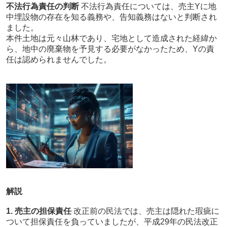
不法行為責任の判断
不法行為責任については、売主Yに地
中埋設物の存在を知る義務や、告知義務はないと判断され
ました。
本件土地は元々山林であり、宅地として造成された経緯か
ら、地中の廃棄物を予見する必要がなかったため、Yの責
任は認められませんでした。
解説
1. 売主の担保責任
改正前の民法では、売主は隠れた瑕疵に
ついて担保責任を負っていましたが、平成29年の民法改正