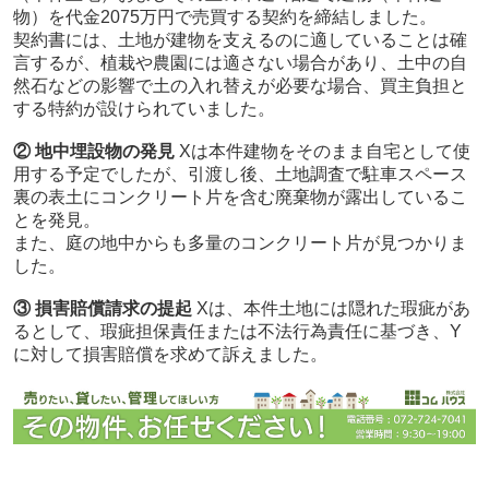
物）を代金2075万円で売買する契約を締結しました。
契約書には、土地が建物を支えるのに適していることは確
言するが、植栽や農園には適さない場合があり、土中の自
然石などの影響で土の入れ替えが必要な場合、買主負担と
する特約が設けられていました。
② 地中埋設物の発見
Xは本件建物をそのまま自宅として使
用する予定でしたが、引渡し後、土地調査で駐車スペース
裏の表土にコンクリート片を含む廃棄物が露出しているこ
とを発見。
また、庭の地中からも多量のコンクリート片が見つかりま
した。
③ 損害賠償請求の提起
Xは、本件土地には隠れた瑕疵があ
るとして、瑕疵担保責任または不法行為責任に基づき、Y
に対して損害賠償を求めて訴えました。