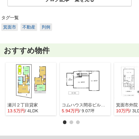
タグ一覧
箕面市
不動産
判例
おすすめ物件
瀬川２丁目貸家
コムハウス間谷ビル 3階
13.5万円
/ 4LDK
5.94万円
/ 9.07坪
10万円
/ 3L