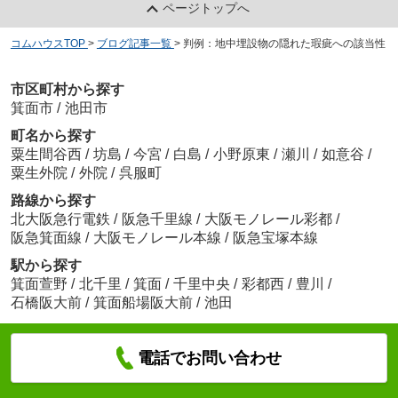
ページトップへ
コムハウスTOP
>
ブログ記事一覧
>
判例：地中埋設物の隠れた瑕疵への該当性
市区町村から探す
箕面市
/
池田市
町名から探す
粟生間谷西
/
坊島
/
今宮
/
白島
/
小野原東
/
瀬川
/
如意谷
/
粟生外院
/
外院
/
呉服町
路線から探す
北大阪急行電鉄
/
阪急千里線
/
大阪モノレール彩都
/
阪急箕面線
/
大阪モノレール本線
/
阪急宝塚本線
駅から探す
箕面萱野
/
北千里
/
箕面
/
千里中央
/
彩都西
/
豊川
/
石橋阪大前
/
箕面船場阪大前
/
池田
電話でお問い合わせ