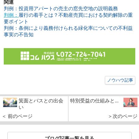
関連
判例：投資用アパートの売主の窓先空地の説明義務
判例：
履行の着手とは？不動産売買における契約解除の重
要ポイント
判例：条例により義務付けられる緑化率についての不利益
事実の不告知
ノウハウ記事
箕面とバスとの出会
特別受益の仕組みと...
い
＜ 前のページ
＞次のページ
ブログ記事一覧を見る