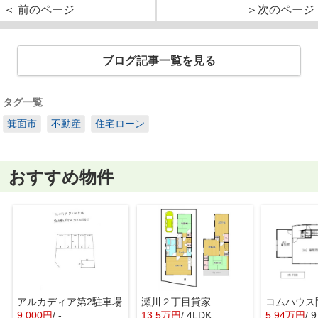
＜ 前のページ
＞次のページ
ブログ記事一覧を見る
タグ一覧
箕面市
不動産
住宅ローン
おすすめ物件
アルカディア第2駐車場
瀬川２丁目貸家
9,000円
/ -
13.5万円
/ 4LDK
5.94万円
/ 