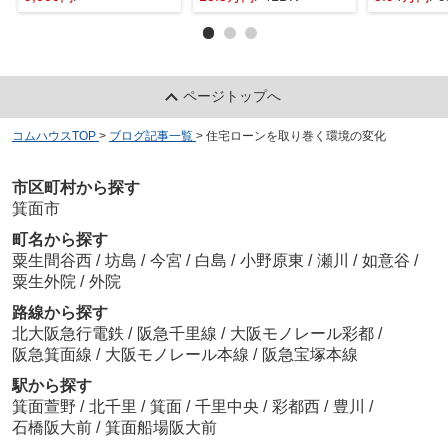
ページトップへ
コムハウスTOP
>
ブログ記事一覧
>
住宅ローンを取り巻く環境の変化
市区町村から探す
箕面市
町名から探す
粟生間谷西
/
坊島
/
今宮
/
白島
/
小野原東
/
瀬川
/
如意谷
/
粟生外院
/
外院
路線から探す
北大阪急行電鉄
/
阪急千里線
/
大阪モノレール彩都
/
阪急箕面線
/
大阪モノレール本線
/
阪急宝塚本線
駅から探す
箕面萱野
/
北千里
/
箕面
/
千里中央
/
彩都西
/
豊川
/
石橋阪大前
/
箕面船場阪大前