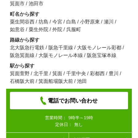
箕面市
/
池田市
町名から探す
粟生間谷西
/
坊島
/
今宮
/
白島
/
小野原東
/
瀬川
/
如意谷
/
粟生外院
/
外院
/
呉服町
路線から探す
北大阪急行電鉄
/
阪急千里線
/
大阪モノレール彩都
/
阪急箕面線
/
大阪モノレール本線
/
阪急宝塚本線
駅から探す
箕面萱野
/
北千里
/
箕面
/
千里中央
/
彩都西
/
豊川
/
石橋阪大前
/
箕面船場阪大前
/
池田
電話でお問い合わせ
営業時間：
9時半～19時
定休日：
無し