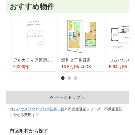
おすすめ物件
アルカディア第2駐車場
瀬川２丁目貸家
9,000円
/ -
13.5万円
/ 4LDK
5.94万円
/ 9.
ページトップへ
コムハウスTOP
>
ブログ記事一覧
>
不動産登記シリーズ 不動産登記
にかかる費用は？
市区町村から探す