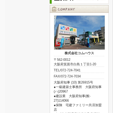
株式会社コムハウス
〒562-0012
大阪府箕面市白島１丁目1-20
TEL/072-724-7041
FAX/072-724-7034
大阪府知事 (10) 第26915号
●一級建築士事務所 大阪府知事
(ハ)20967
●建設業 大阪府知事(般‐
27)114066
●保険 宅建ファミリー共済加盟
店