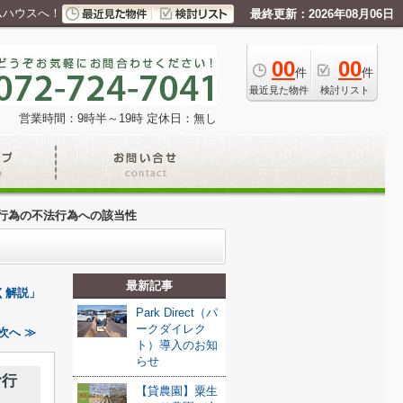
ムハウスへ！
最終更新：2026年08月06日
00
00
件
件
最近見た物件
検討リスト
営業時間：9時半～19時
定休日：無し
行為の不法行為への該当性
最新記事
く解説」
Park Direct（パ
ークダイレク
次へ ≫
ト）導入のお知
らせ
む行
【貸農園】粟生