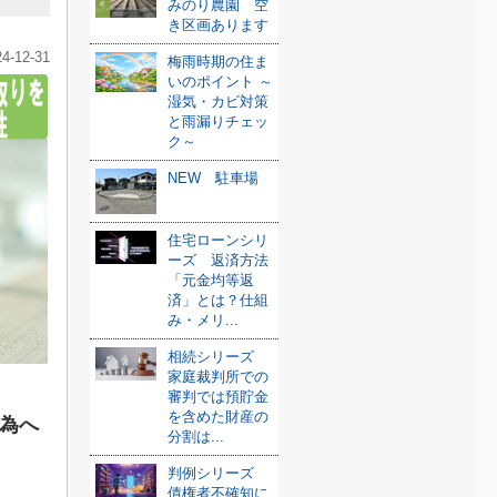
みのり農園 空
き区画あります
24-12-31
梅雨時期の住ま
いのポイント ～
湿気・カビ対策
と雨漏りチェッ
ク～
NEW 駐車場
住宅ローンシリ
ーズ 返済方法
「元金均等返
済」とは？仕組
み・メリ...
相続シリーズ
家庭裁判所での
審判では預貯金
を含めた財産の
為へ
分割は...
判例シリーズ
債権者不確知に