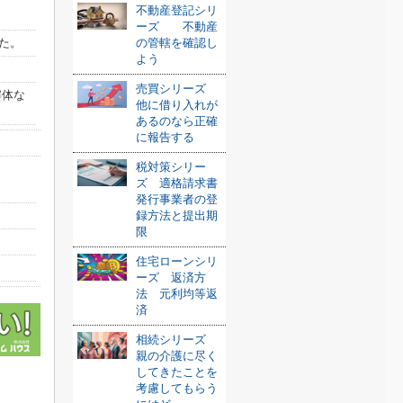
不動産登記シリ
ーズ 不動産
た。
の管轄を確認し
よう
売買シリーズ
解体な
他に借り入れが
あるのなら正確
に報告する
税対策シリー
ズ 適格請求書
発行事業者の登
録方法と提出期
限
住宅ローンシリ
ーズ 返済方
法 元利均等返
済
相続シリーズ
親の介護に尽く
してきたことを
考慮してもらう