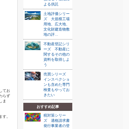
よる供託
土地評価シリー
ズ 大規模工場
用地、広大地、
文化財建造物敷
地の評...
不動産登記シリ
ーズ 不動産に
関するその他の
資料を取得しよ
う
売買シリーズ
インスペクショ
ンも含めた専門
検査もやってお
してお
きたい
わらず
しま
おすすめ記事
税対策シリー
ます。
ズ 適格請求書
発行事業者の登