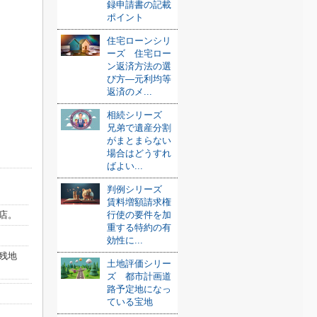
録申請書の記載
ポイント
住宅ローンシリ
ーズ 住宅ロー
ン返済方法の選
び方—元利均等
返済のメ...
相続シリーズ
兄弟で遺産分割
がまとまらない
場合はどうすれ
ばよい...
判例シリーズ
賃料増額請求権
店。
行使の要件を加
重する特約の有
効性に...
残地
土地評価シリー
ズ 都市計画道
路予定地になっ
ている宝地