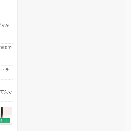
間がか
が重要で
のトラ
不可欠で