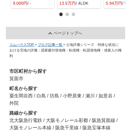
9,000円
/ -
13.5万円
/ 4LDK
5.94万円
/ 9.
ページトップへ
コムハウスTOP
>
ブログ記事一覧
>
土地評価シリーズ 特殊な状況に
おける宅地の評価：貸家建付借地権・転借権・転貸借地権・借家人の権
利
市区町村から探す
箕面市
町名から探す
粟生間谷西
/
白島
/
坊島
/
小野原東
/
瀬川
/
如意谷
/
外院
路線から探す
北大阪急行電鉄
/
大阪モノレール彩都
/
阪急箕面線
/
大阪モノレール本線
/
阪急千里線
/
阪急宝塚本線