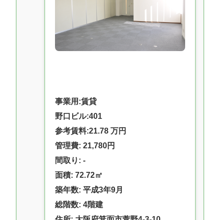
事業用:賃貸
野口ビル:401
参考賃料:21.78 万円
管理費: 21,780円
間取り: -
面積: 72.72㎡
築年数: 平成3年9月
総階数: 4階建
住所: 大阪府箕面市萱野4-3-10