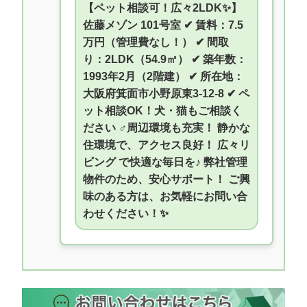
【ペット相談可！広々2LDK✨】
佐藤メゾン 101号室 ✔ 賃料：7.5
万円（管理費なし！） ✔ 間取
り：2LDK（54.9㎡） ✔ 築年数：
1993年2月（2階建） ✔ 所在地：
大阪府箕面市小野原東3-12-8 ✔ ペ
ット相談OK！犬・猫もご相談く
ださい ‍♂️周辺環境も充実！ 静かな
住環境で、アクセス良好！ 広々リ
ビング で快適な毎日を♪ 弊社管理
物件のため、安心サポート！ ご興
味のある方は、お気軽にお問い合
わせください！✨