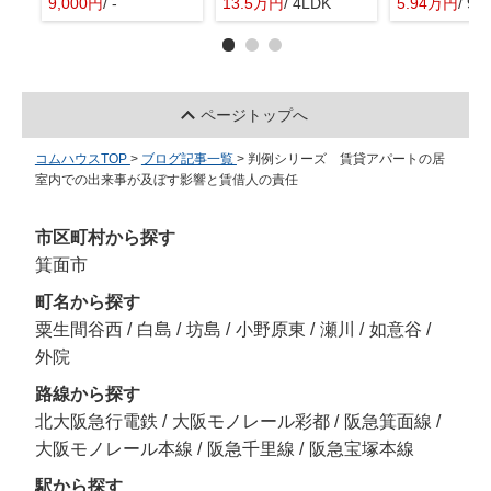
9,000円
/ -
13.5万円
/ 4LDK
5.94万円
/ 9.
ページトップへ
コムハウスTOP
>
ブログ記事一覧
>
判例シリーズ 賃貸アパートの居
室内での出来事が及ぼす影響と賃借人の責任
市区町村から探す
箕面市
町名から探す
粟生間谷西
/
白島
/
坊島
/
小野原東
/
瀬川
/
如意谷
/
外院
路線から探す
北大阪急行電鉄
/
大阪モノレール彩都
/
阪急箕面線
/
大阪モノレール本線
/
阪急千里線
/
阪急宝塚本線
駅から探す