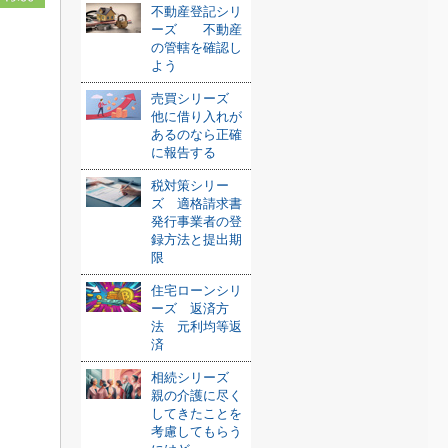
不動産登記シリ
ーズ 不動産
の管轄を確認し
よう
売買シリーズ
他に借り入れが
あるのなら正確
に報告する
税対策シリー
ズ 適格請求書
発行事業者の登
録方法と提出期
限
住宅ローンシリ
ーズ 返済方
法 元利均等返
済
相続シリーズ
親の介護に尽く
してきたことを
考慮してもらう