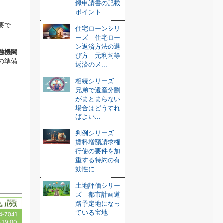
録申請書の記載
ポイント
要で
住宅ローンシリ
ーズ 住宅ロー
ン返済方法の選
融機関
び方—元利均等
の準備
返済のメ...
相続シリーズ
兄弟で遺産分割
がまとまらない
場合はどうすれ
ばよい...
判例シリーズ
賃料増額請求権
行使の要件を加
重する特約の有
効性に...
土地評価シリー
ズ 都市計画道
路予定地になっ
ている宝地