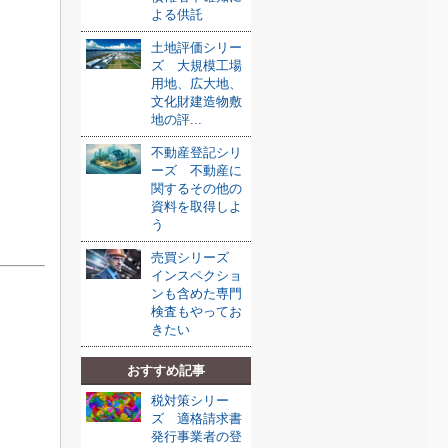
よる供託
土地評価シリー
ズ 大規模工場
用地、広大地、
文化財建造物敷
地の評...
不動産登記シリ
ーズ 不動産に
関するその他の
資料を取得しよ
う
売買シリーズ
インスペクショ
ンも含めた専門
検査もやってお
きたい
おすすめ記事
税対策シリー
ズ 適格請求書
発行事業者の登