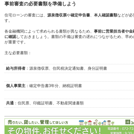
事前審査の必要書類を準備しよう
住宅ローンの審査には、
源泉徴収票
や
確定申告書
、
本人確認書類
などが必
す。
各金融機関によって求められる書類が異なるため、
事前に営業担当者や金
に確認
しておきましょう。書類の不備は審査の遅れにつながるため、早め
が重要です。
主な必要書類：
給与所得者
：源泉徴収票、住民税決定通知書、身分証明書
個人事業主
：確定申告書3年分、納税証明書
共通
：住民票、印鑑証明書、不動産関連書類