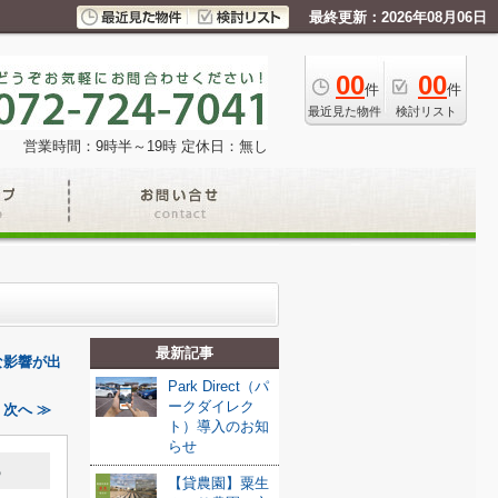
最終更新：2026年08月06日
00
00
件
件
最近見た物件
検討リスト
営業時間：9時半～19時
定休日：無し
最新記事
な影響が出
Park Direct（パ
ークダイレク
次へ ≫
ト）導入のお知
らせ
る
【貸農園】粟生