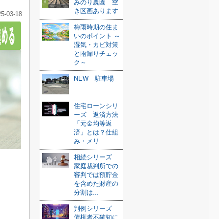
みのり農園 空
き区画あります
25-03-18
梅雨時期の住ま
いのポイント ～
湿気・カビ対策
と雨漏りチェッ
ク～
NEW 駐車場
住宅ローンシリ
ーズ 返済方法
「元金均等返
済」とは？仕組
み・メリ...
相続シリーズ
家庭裁判所での
審判では預貯金
を含めた財産の
分割は...
判例シリーズ
債権者不確知に