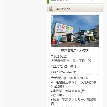
株式会社コムハウス
〒562-0012
大阪府箕面市白島１丁目1-20
TEL/072-724-7041
FAX/072-724-7034
大阪府知事 (10) 第26915号
●一級建築士事務所 大阪府知事
(ハ)20967
●建設業 大阪府知事(般‐
27)114066
●保険 宅建ファミリー共済加盟
店