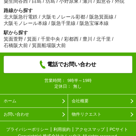
粟生間谷西
/
白島
/
坊島
/
小野原東
/
瀬川
/
如意谷
/
外院
路線から探す
北大阪急行電鉄
/
大阪モノレール彩都
/
阪急箕面線
/
大阪モノレール本線
/
阪急千里線
/
阪急宝塚本線
駅から探す
箕面萱野
/
箕面
/
千里中央
/
彩都西
/
豊川
/
北千里
/
石橋阪大前
/
箕面船場阪大前
電話でお問い合わせ
営業時間：
9時半～19時
定休日：
無し
ホーム
会社概要
お問い合わせ
物件リクエスト
プライバシーポリシー
利用規約
アクセスマップ
PCサイト
Copyright(c) 株式会社コムハウス All rights reserved.