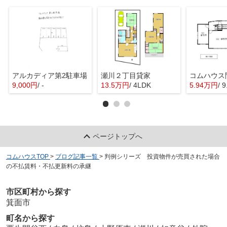
アルカディア第2駐車場
瀬川２丁目貸家
9,000円
/ -
13.5万円
/ 4LDK
5.94万円
/ 
ページトップへ
コムハウスTOP
>
ブログ記事一覧
>
判例シリーズ 投資物件が売買された場合
の不払賃料・不払更新料の承継
市区町村から探す
箕面市
町名から探す