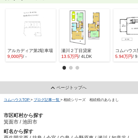
アルカディア第2駐車場
瀬川２丁目貸家
9,000円
/ -
13.5万円
/ 4LDK
5.94万円
/ 
ページトップへ
コムハウスTOP
>
ブログ記事一覧
>
相続シリーズ 相続税のあらまし
市区町村から探す
箕面市
/
池田市
町名から探す
粟生間谷西
/
坊島
/
今宮
/
白島
/
小野原東
/
瀬川
/
如意谷
/